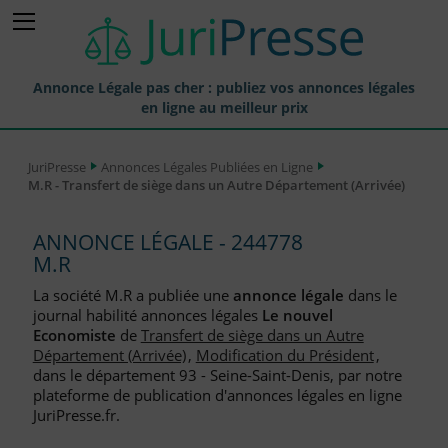
Annonce Légale pas cher : publiez vos annonces légales
en ligne au meilleur prix
Publier une Annonce légale
JuriPresse
Annonces Légales Publiées en Ligne
M.R - Transfert de siège dans un Autre Département (Arrivée)
Annonces Légales Publiées
Tarif et Prix d'une Annonce Légale
ANNONCE LÉGALE - 244778
M.R
Journaux Habilités (JAL) Annonces Légales
La société M.R a publiée une
annonce légale
dans le
Départements pour la Publication d'Annonces Légales
journal habilité annonces légales
Le nouvel
Economiste
de
Transfert de siège dans un Autre
Liste des Greffes
Département (Arrivée)
,
Modification du Président
,
dans le département 93 - Seine-Saint-Denis, par notre
Liste des CCI
plateforme de publication d'annonces légales en ligne
JuriPresse.fr.
Le Blog pour les Entreprises