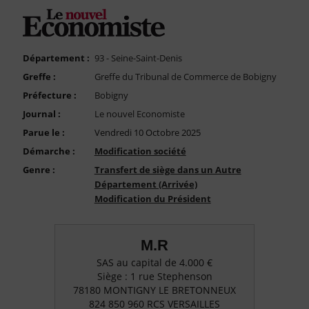
FAQ
Nous Contacter
Compte PRO
Département :
93 - Seine-Saint-Denis
Greffe :
Greffe du Tribunal de Commerce de Bobigny
Préfecture :
Bobigny
Journal :
Le nouvel Economiste
Parue le :
Vendredi 10 Octobre 2025
Démarche :
Modification société
Genre :
Transfert de siège dans un Autre
Département (Arrivée)
Modification du Président
M.R
SAS au capital de 4.000 €
Siège : 1 rue Stephenson
78180 MONTIGNY LE BRETONNEUX
824 850 960 RCS VERSAILLES