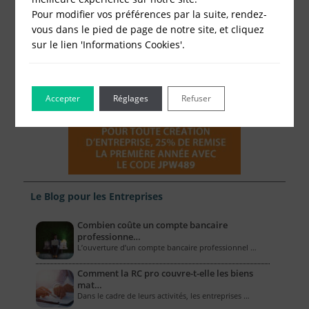
Pour modifier vos préférences par la suite, rendez-
vous dans le pied de page de notre site, et cliquez
sur le lien 'Informations Cookies'.
Accepter
Réglages
Refuser
Le Blog pour les Entreprises
Combien coûte un compte bancaire
professionne…
L’ouverture d’un compte bancaire professionnel …
Comment la RC pro couvre-t-elle les biens
mat…
Dans le cadre de leurs activités, les entreprises …