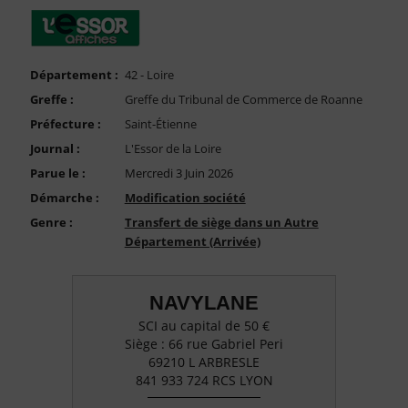
FAQ
Nous Contacter
Compte PRO
Département :
42 - Loire
Greffe :
Greffe du Tribunal de Commerce de Roanne
Préfecture :
Saint-Étienne
Journal :
L'Essor de la Loire
Parue le :
Mercredi 3 Juin 2026
Démarche :
Modification société
Genre :
Transfert de siège dans un Autre
Département (Arrivée)
NAVYLANE
SCI au capital de 50 €
Siège : 66 rue Gabriel Peri
69210 L ARBRESLE
841 933 724 RCS LYON