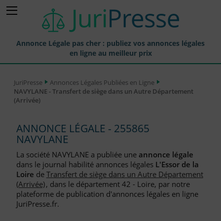
Annonce Légale pas cher : publiez vos annonces légales
en ligne au meilleur prix
Publier une Annonce légale
JuriPresse
Annonces Légales Publiées en Ligne
NAVYLANE - Transfert de siège dans un Autre Département
Annonces Légales Publiées
(Arrivée)
Tarif et Prix d'une Annonce Légale
ANNONCE LÉGALE - 255865
Journaux Habilités (JAL) Annonces Légales
NAVYLANE
Départements pour la Publication d'Annonces Légales
La société NAVYLANE a publiée une
annonce légale
dans le journal habilité annonces légales
L'Essor de la
Liste des Greffes
Loire
de
Transfert de siège dans un Autre Département
(Arrivée)
, dans le département 42 - Loire, par notre
Liste des CCI
plateforme de publication d'annonces légales en ligne
JuriPresse.fr.
Le Blog pour les Entreprises