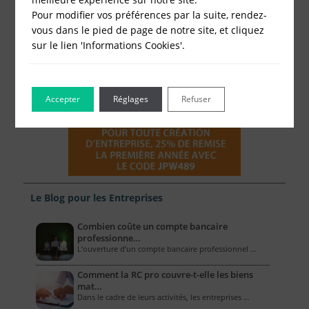
Pour modifier vos préférences par la suite, rendez-
vous dans le pied de page de notre site, et cliquez
sur le lien 'Informations Cookies'.
Accepter
Réglages
Refuser
Le Blog pour les Entreprises
Combien coûte un compte bancaire
professionne…
L’ouverture d’un compte bancaire professionnel …
Comment la RC pro couvre-t-elle les biens
mat…
Dans le cadre de leurs activités, les entreprises …