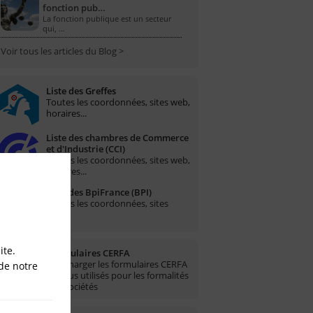
fonction pub…
La fonction publique est un secteur
qui, …
Voir tous les articles du Blog >
Liste des Greffes
Toutes les coordonnées, sites web,
horaires...
Liste des chambres de Commerce
et d'Industrie (CCI)
Toutes les coordonnées, sites web,
horaires...
Liste des BpiFrance (BPI)
Toutes les coordonnées, sites
web...
ite.
Formulaires CERFA
Télécharger les formulaires CERFA
de notre
les plus utilisés pour les formalités
des sociétés