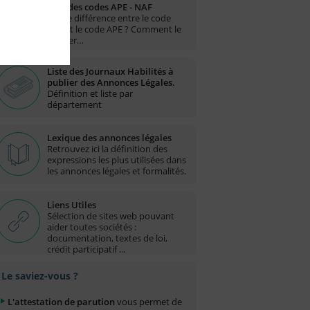
Liste des codes APE - NAF
Quelle différence entre le code
NAF et le code APE ? Comment le
trouver…
Liste des Journaux Habilités à
publier des Annonces Légales.
Définition et liste par
département
Lexique des annonces légales
Retrouvez ici la définition des
expressions les plus utilisées dans
les annonces légales et formalités.
Liens Utiles
Sélection de sites web pouvant
aider toutes sociétés :
documentation, textes de loi,
crédit participatif ...
Le saviez-vous ?
L'attestation de parution
vous permet de