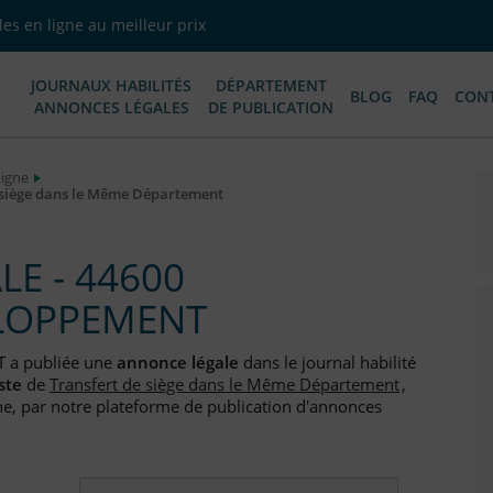
es en ligne au meilleur prix
JOURNAUX HABILITÉS
DÉPARTEMENT
BLOG
FAQ
CON
ANNONCES LÉGALES
DE PUBLICATION
Ligne
siège dans le Même Département
E - 44600
ELOPPEMENT
 a publiée une
annonce légale
dans le journal habilité
ste
de
Transfert de siège dans le Même Département
,
e, par notre plateforme de publication d'annonces