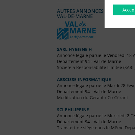
Accep
AUTRES ANNONCES LÉGALES PUBL
VAL-DE-MARNE
SARL HYGIENE H
Annonce légale parue le Vendredi 18 
Département 94 - Val-de-Marne
Société à Responsabilité Limitée (SARL
ABSCISSE INFORMATIQUE
Annonce légale parue le Mardi 28 Févr
Département 94 - Val-de-Marne
Modification du Gérant / Co-Gérant
SCI PHILIPPINE
Annonce légale parue le Mercredi 2 Fé
Département 94 - Val-de-Marne
Transfert de siège dans le Même Dép