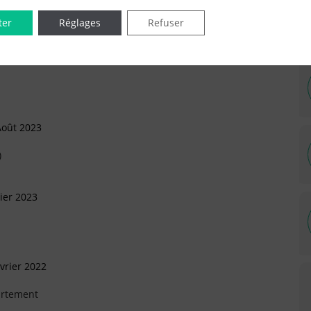
ter
Réglages
Refuser
IÉES EN LIGNE DANS LE DÉPARTEMENT DU 94 -
Août 2023
)
ier 2023
vrier 2022
artement