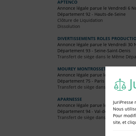
APTENCO
Annonce légale parue le Vendredi 6 
Département 92 - Hauts-de-Seine
Clôture de Liquidation
Dissolution
DIVERTISSEMENTS ROLES PRODUCTI
Annonce légale parue le Vendredi 30
Département 93 - Seine-Saint-Denis
Transfert de siège dans le Même Dép
MOUREY MONTROSSET SARL
Annonce légale parue le Vendredi 21 Ju
Département 75 - Paris
Transfert de siège dans le Même Dép
APARNESSE
JuriPresse 
Annonce légale parue le Vendredi 19 
Nous utilis
Département 94 - Val-de-Marne
Pour modifi
Transfert de siège dans un Autre Dépa
site, et cli