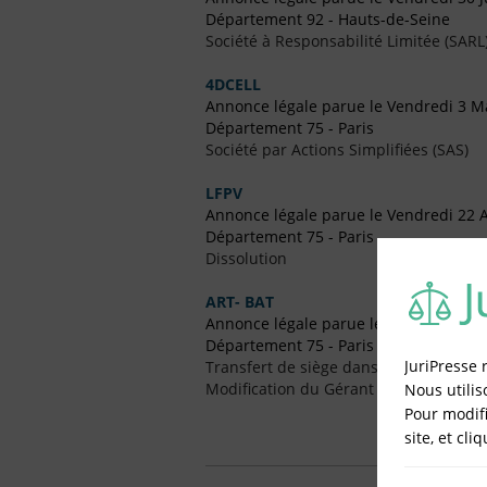
Département 92 - Hauts-de-Seine
Société à Responsabilité Limitée (SARL
4DCELL
Annonce légale parue le Vendredi 3 M
Département 75 - Paris
Société par Actions Simplifiées (SAS)
LFPV
Annonce légale parue le Vendredi 22 A
Département 75 - Paris
Dissolution
ART- BAT
Annonce légale parue le Vendredi 25
Département 75 - Paris
JuriPresse 
Transfert de siège dans un Autre Dépa
Modification du Gérant / Co-Gérant
Nous utilis
Pour modifi
site, et cli