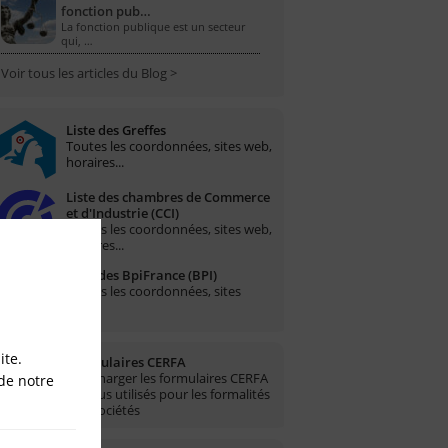
fonction pub…
La fonction publique est un secteur
qui, …
Voir tous les articles du Blog >
Liste des Greffes
Toutes les coordonnées, sites web,
horaires...
Liste des chambres de Commerce
et d'Industrie (CCI)
Toutes les coordonnées, sites web,
horaires...
Liste des BpiFrance (BPI)
Toutes les coordonnées, sites
web...
ite.
Formulaires CERFA
Télécharger les formulaires CERFA
de notre
les plus utilisés pour les formalités
des sociétés