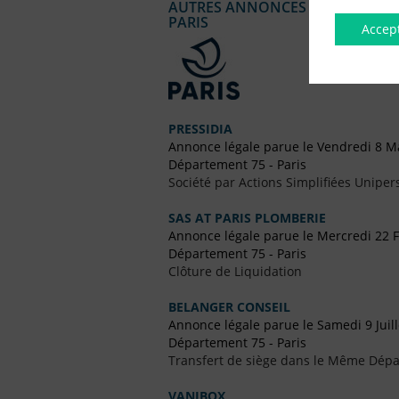
AUTRES ANNONCES LÉGALES PUBL
PARIS
Accep
PRESSIDIA
Annonce légale parue le Vendredi 8 M
Département 75 - Paris
Société par Actions Simplifiées Uniper
SAS AT PARIS PLOMBERIE
Annonce légale parue le Mercredi 22 F
Département 75 - Paris
Clôture de Liquidation
BELANGER CONSEIL
Annonce légale parue le Samedi 9 Juil
Département 75 - Paris
Transfert de siège dans le Même Dép
VANIBOX