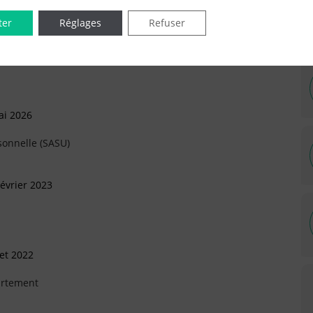
IÉES EN LIGNE DANS LE DÉPARTEMENT DU 75 -
ter
Réglages
Refuser
ai 2026
sonnelle (SASU)
évrier 2023
let 2022
artement