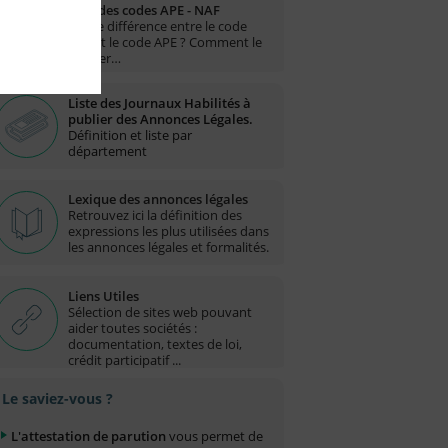
Liste des codes APE - NAF
Quelle différence entre le code
NAF et le code APE ? Comment le
trouver…
Liste des Journaux Habilités à
publier des Annonces Légales.
Définition et liste par
département
Lexique des annonces légales
Retrouvez ici la définition des
expressions les plus utilisées dans
les annonces légales et formalités.
Liens Utiles
Sélection de sites web pouvant
aider toutes sociétés :
documentation, textes de loi,
crédit participatif ...
Le saviez-vous ?
L'attestation de parution
vous permet de