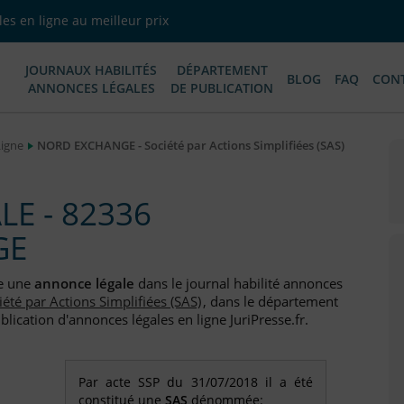
es en ligne au meilleur prix
JOURNAUX HABILITÉS
DÉPARTEMENT
BLOG
FAQ
CON
ANNONCES LÉGALES
DE PUBLICATION
Ligne
NORD EXCHANGE - Société par Actions Simplifiées (SAS)
E - 82336
GE
e une
annonce légale
dans le journal habilité annonces
iété par Actions Simplifiées (SAS)
, dans le département
blication d'annonces légales en ligne JuriPresse.fr.
Par acte SSP du 31/07/2018 il a été
constitué une
SAS
dénommée: