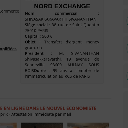
NORD EXCHANGE
e Commerce
Nom commercial
:
SHIVASAKKARAVARTHI SIVANANTHAN
Siège social
: 38 rue de Saint Quentin
75010 PARIS
Capital
: 500 €
Objet
: Transfert d'argent, money
é
gram, ria
mplifiées
Président
: M. SIVANANTHAN
Shivasakkaravarthi, 19 avenue de
Senneville 93600 AULNAY SOUS
BOIS
Durée
: 99 ans à compter de
l'immatriculation au RCS de PARIS
E EN LIGNE DANS LE NOUVEL ECONOMISTE
 prix - Attestation immédiate par mail