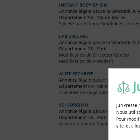
INSTANT BODY BY ZIA
Annonce légale parue le Vendredi 26
Département 94 - Val-de-Marne
Société par Actions Simplifiées Uniper
LPB CRECHES
Annonce légale parue le Vendredi 22 
Département 75 - Paris
Modification du Directeur Général
Modification du Président
ALIZE SECURITE
Annonce légale parue le Vendredi 18 J
Département 94 - Val-de-Marne
Transfert de Siège dans un Autre Dép
SCI SORGIMO
JuriPresse 
Annonce légale parue le Vendredi 5 M
Nous utilis
Département 75 - Paris
Pour modifi
Augmentation de Capital
site, et cli