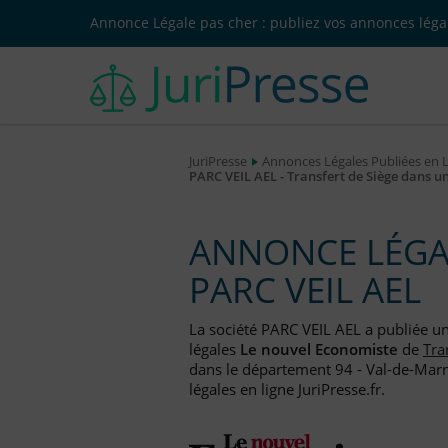
Annonce Légale pas cher : publiez vos annonces légal
JuriPresse
Annonces Légales Publiées en 
PARC VEIL AEL - Transfert de Siège dans 
ANNONCE LÉGAL
PARC VEIL AEL
La société PARC VEIL AEL a publiée u
légales
Le nouvel Economiste
de
Tra
dans le département 94 - Val-de-Marn
légales en ligne JuriPresse.fr.