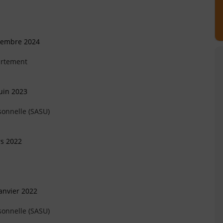
vembre 2024
artement
uin 2023
sonnelle (SASU)
rs 2022
anvier 2022
sonnelle (SASU)