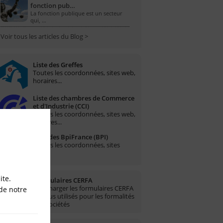
fonction pub…
La fonction publique est un secteur
qui, …
Voir tous les articles du Blog >
Liste des Greffes
Toutes les coordonnées, sites web,
horaires...
Liste des chambres de Commerce
et d'Industrie (CCI)
Toutes les coordonnées, sites web,
horaires...
Liste des BpiFrance (BPI)
Toutes les coordonnées, sites
web...
ite.
Formulaires CERFA
Télécharger les formulaires CERFA
de notre
les plus utilisés pour les formalités
des sociétés