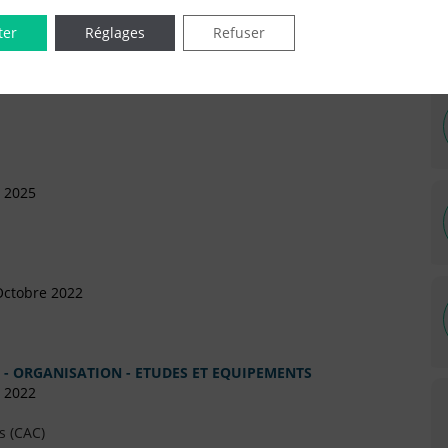
ter
Réglages
Refuser
IÉES EN LIGNE DANS LE DÉPARTEMENT DU 94 -
l 2025
Octobre 2022
E - ORGANISATION - ETUDES ET EQUIPEMENTS
s 2022
s (CAC)