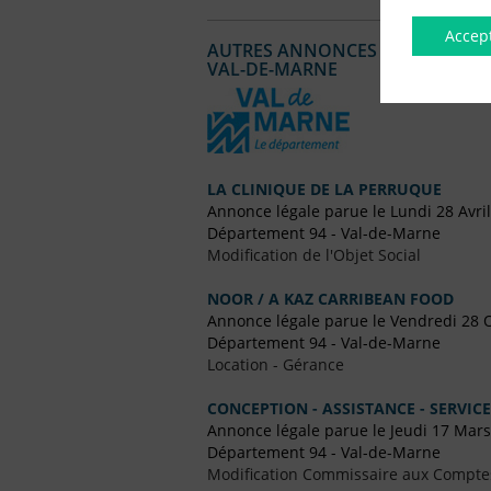
Accep
AUTRES ANNONCES LÉGALES PUBL
VAL-DE-MARNE
LA CLINIQUE DE LA PERRUQUE
Annonce légale parue le Lundi 28 Avri
Département 94 - Val-de-Marne
Modification de l'Objet Social
NOOR / A KAZ CARRIBEAN FOOD
Annonce légale parue le Vendredi 28 
Département 94 - Val-de-Marne
Location - Gérance
CONCEPTION - ASSISTANCE - SERVIC
Annonce légale parue le Jeudi 17 Mar
Département 94 - Val-de-Marne
Modification Commissaire aux Compte