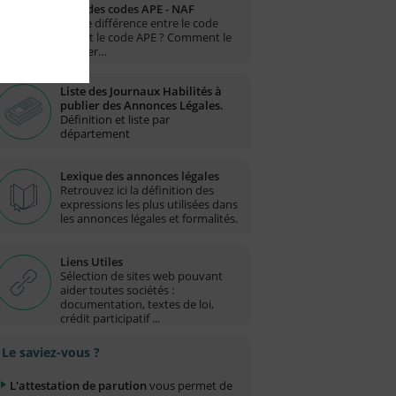
Liste des codes APE - NAF
Quelle différence entre le code
NAF et le code APE ? Comment le
trouver…
Liste des Journaux Habilités à
publier des Annonces Légales.
Définition et liste par
département
Lexique des annonces légales
Retrouvez ici la définition des
expressions les plus utilisées dans
les annonces légales et formalités.
Liens Utiles
Sélection de sites web pouvant
aider toutes sociétés :
documentation, textes de loi,
crédit participatif ...
Le saviez-vous ?
L'attestation de parution
vous permet de