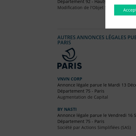
Département 92 - Hauts-de-Seine
Modification de l'Objet Social
Accep
AUTRES ANNONCES LÉGALES PUBL
PARIS
VNVN CORP
Annonce légale parue le Mardi 13 Dé
Département 75 - Paris
Augmentation de Capital
BY NASTI
Annonce légale parue le Vendredi 16
Département 75 - Paris
Société par Actions Simplifiées (SAS)