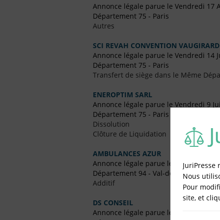
Annonce légale parue le Vendredi 17 A
Département 75 - Paris
Autres
SCI REVAH CONVENTION VAUGIRARD
Annonce légale parue le Vendredi 14 J
Département 75 - Paris
Transfert de siège dans le Même Dép
ENEROPTIM SARL
Annonce légale parue le Vendredi 9 Ju
Département 75 - Paris
Dissolution
Clôture de Liquidation
AMBULANCES AZUR
Annonce légale parue le Vendredi 7 O
JuriPresse 
Département 94 - Val-de-Marne
Nous utilis
Additif
Pour modifi
site, et cli
DS CONSEIL
Annonce légale parue le Vendredi 19 F