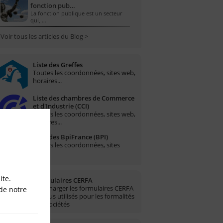
fonction pub…
La fonction publique est un secteur
qui, …
Voir tous les articles du Blog >
Liste des Greffes
Toutes les coordonnées, sites web,
horaires...
Liste des chambres de Commerce
et d'Industrie (CCI)
Toutes les coordonnées, sites web,
horaires...
Liste des BpiFrance (BPI)
Toutes les coordonnées, sites
web...
ite.
Formulaires CERFA
Télécharger les formulaires CERFA
de notre
les plus utilisés pour les formalités
des sociétés