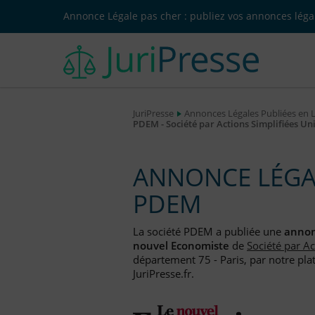
Annonce Légale pas cher : publiez vos annonces légal
JuriPresse
Annonces Légales Publiées en 
PDEM - Société par Actions Simplifiées Un
ANNONCE LÉGAL
PDEM
La société PDEM a publiée une
annon
nouvel Economiste
de
Société par A
département 75 - Paris, par notre pla
JuriPresse.fr.