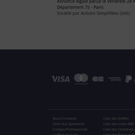
Annonce légale parue le Vendredi 28 
Département 75 - Paris
Société par Actions Simplifiées (SAS)
Nous Contacter
Liste des Greffes
Foire Aux Questions
Liste des codes NAF
Compte Professionnel
Liste des Chambres 
Le Blog pour les
Liste des Banques P