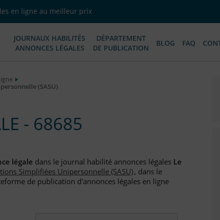
es en ligne au meilleur prix
JOURNAUX HABILITÉS
DÉPARTEMENT
BLOG
FAQ
CON
ANNONCES LÉGALES
DE PUBLICATION
Ligne
ipersonnelle (SASU)
E - 68685
ce légale
dans le journal habilité annonces légales
Le
ctions Simplifiées Unipersonnelle (SASU)
, dans le
teforme de publication d'annonces légales en ligne