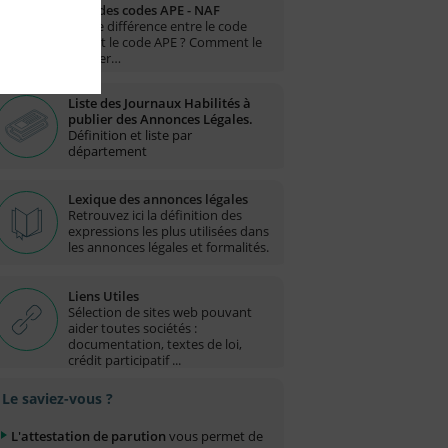
Liste des codes APE - NAF
Quelle différence entre le code
NAF et le code APE ? Comment le
trouver…
Liste des Journaux Habilités à
publier des Annonces Légales.
Définition et liste par
département
Lexique des annonces légales
Retrouvez ici la définition des
expressions les plus utilisées dans
les annonces légales et formalités.
Liens Utiles
Sélection de sites web pouvant
aider toutes sociétés :
documentation, textes de loi,
crédit participatif ...
Le saviez-vous ?
L'attestation de parution
vous permet de