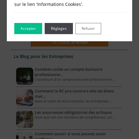
sur le lien 'Informations Cookies'.
Accepter
Réglages
Refuser
Le Blog pour les Entreprises
Combien coûte un compte bancaire
professionne…
L’ouverture d’un compte bancaire professionnel …
Comment la RC pro couvre-t-elle les biens
mat…
Dans le cadre de leurs activités, les entreprises …
Les assurances obligatoires des artisans
Quel que soit son domaine de compétences, un …
Comment savoir si vous pouvez avoir