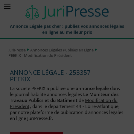
Annonce Légale pas cher : publiez vos annonces légales
en ligne au meilleur prix
Publier une Annonce légale
JuriPresse
Annonces Légales Publiées en Ligne
PEEKIX - Modification du Président
Annonces Légales Publiées
Tarif et Prix d'une Annonce Légale
ANNONCE LÉGALE - 253357
PEEKIX
Journaux Habilités (JAL) Annonces Légales
La société PEEKIX a publiée une
annonce légale
dans
Départements pour la Publication d'Annonces Légales
le journal habilité annonces légales
Le Moniteur des
Travaux Publics et du Bâtiment
de
Modification du
Liste des Greffes
Président
, dans le département 44 - Loire-Atlantique,
par notre plateforme de publication d'annonces légales
Liste des CCI
en ligne JuriPresse.fr.
Le Blog pour les Entreprises