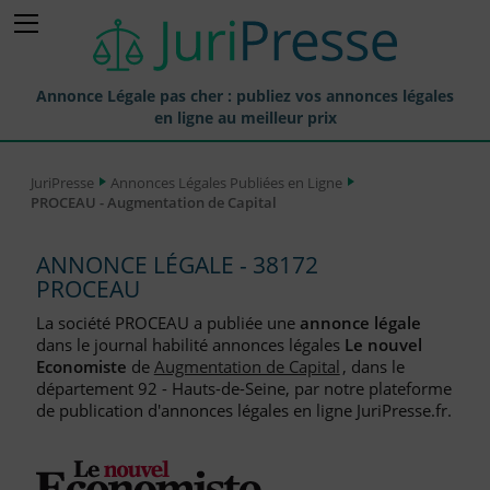
Annonce Légale pas cher : publiez vos annonces légales
en ligne au meilleur prix
Publier une Annonce légale
JuriPresse
Annonces Légales Publiées en Ligne
PROCEAU - Augmentation de Capital
Annonces Légales Publiées
Tarif et Prix d'une Annonce Légale
ANNONCE LÉGALE - 38172
PROCEAU
Journaux Habilités (JAL) Annonces Légales
La société PROCEAU a publiée une
annonce légale
Départements pour la Publication d'Annonces Légales
dans le journal habilité annonces légales
Le nouvel
Economiste
de
Augmentation de Capital
, dans le
Liste des Greffes
département 92 - Hauts-de-Seine, par notre plateforme
de publication d'annonces légales en ligne JuriPresse.fr.
Liste des CCI
Le Blog pour les Entreprises