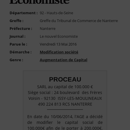
FAQ
Nous Contacter
Département :
92 - Hauts-de-Seine
Greffe :
Greffe du Tribunal de Commerce de Nanterre
Compte PRO
Préfecture :
Nanterre
Journal :
Le nouvel Economiste
Parue le :
Vendredi 13 Mai 2016
Démarche :
Modification société
Genre :
Augmentation de Capital
PROCEAU
SARL au capital de 100.000 €
Siège social : 24 boulevard des Frères
Voisin - 92130 ISSY-LES-MOULINEAUX
490 224 813 RCS NANTERRE
En date du 10/06/2014, l'AGE a décidé
de modifier le capital social de
100.000€ afin de le porter à 200.000€.