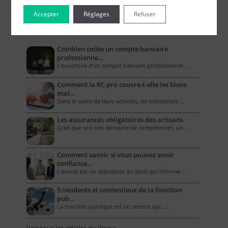
Accepter
Réglages
Refuser
Le Blog pour les Entreprises
Combien coûte un compte bancaire
professionne…
L’ouverture d’un compte bancaire professionnel …
Comment la RC pro couvre-t-elle les biens
mat…
Dans le cadre de leurs activités, les entreprises …
Les assurances obligatoires des artisans
Quel que soit son domaine de compétences, un …
Comment savoir si vous pouvez avoir
confiance…
L'avocat est un spécialiste du droit qui informe …
5 incidents et contentieux de la fonction
pub…
La fonction publique est un secteur qui, …