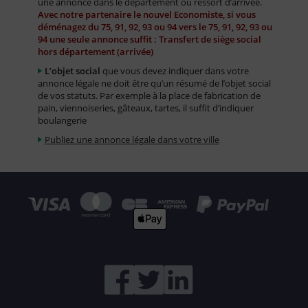
une annonce dans le département ou ressort d’arrivée.
Avec notre partenaire le nouvel Economiste, si vous
déménagez du 75, 91, 92, 93 ou 94 vers le 75, 91, 92, 93 ou
94 une seule annonce suffit : Transfert de siège social
hors département (arrivée)
L’objet social
que vous devez indiquer dans votre
annonce légale ne doit être qu’un résumé de l’objet social
de vos statuts. Par exemple à la place de fabrication de
pain, viennoiseries, gâteaux, tartes, il suffit d’indiquer
boulangerie
Publiez une annonce légale dans votre ville