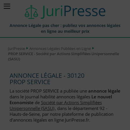
Annonce Légale pas cher : publiez vos annonces légales
en ligne au meilleur prix
Publier une Annonce légale
JuriPresse
Annonces Légales Publiées en Ligne
PROP SERVICE - Société par Actions Simplifiées Unipersonnelle
Annonces Légales Publiées
(SASU)
Tarif et Prix d'une Annonce Légale
ANNONCE LÉGALE - 30120
Journaux Habilités (JAL) Annonces Légales
PROP SERVICE
Départements pour la Publication d'Annonces Légales
La société PROP SERVICE a publiée une
annonce légale
dans le journal habilité annonces légales
Le nouvel
Liste des Greffes
Economiste
de
Société par Actions Simplifiées
Unipersonnelle (SASU)
, dans le département 92 -
Liste des CCI
Hauts-de-Seine, par notre plateforme de publication
d'annonces légales en ligne JuriPresse.fr.
Le Blog pour les Entreprises