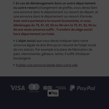
En cas de déménagement dans un autre département
ou autre ressort
(changement de greffe), vous devez faire
une annonce dans le département ou ressort de départ, et
une annonce dans le département ou ressort d’arrivée.
Avec notre partenaire le nouvel Economiste, si vous
déménagez du 75, 91, 92, 93 ou 94 vers le 75, 91, 92, 93 ou
94 une seule annonce suffit : Transfert de siège social
hors département (arrivée)
L’objet social
que vous devez indiquer dans votre
annonce légale ne doit être qu’un résumé de l’objet social
de vos statuts. Par exemple à la place de fabrication de
pain, viennoiseries, gâteaux, tartes, il suffit d’indiquer
boulangerie
Publiez une annonce légale dans votre ville