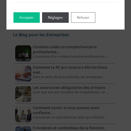
Accepter
Réglages
Refuser
Le Blog pour les Entreprises
Combien coûte un compte bancaire
professionne…
L’ouverture d’un compte bancaire professionnel …
Comment la RC pro couvre-t-elle les biens
mat…
Dans le cadre de leurs activités, les entreprises …
Les assurances obligatoires des artisans
Quel que soit son domaine de compétences, un …
Comment savoir si vous pouvez avoir
confiance…
L'avocat est un spécialiste du droit qui informe …
5 incidents et contentieux de la fonction