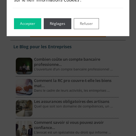
Accepter
Réglages
Refuser
Le Blog pour les Entreprises
Combien coûte un compte bancaire
professionne…
L’ouverture d’un compte bancaire professionnel …
Comment la RC pro couvre-t-elle les biens
mat…
Dans le cadre de leurs activités, les entreprises …
Les assurances obligatoires des artisans
Quel que soit son domaine de compétences, un …
Comment savoir si vous pouvez avoir
confiance…
L'avocat est un spécialiste du droit qui informe …