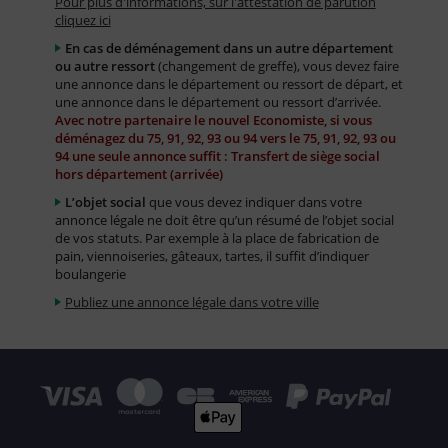
Pour plus d'informations, sur l'attestation de parution
cliquez ici
En cas de déménagement dans un autre département
ou autre ressort
(changement de greffe), vous devez faire
une annonce dans le département ou ressort de départ, et
une annonce dans le département ou ressort d’arrivée.
Avec notre partenaire le nouvel Economiste, si vous
déménagez du 75, 91, 92, 93 ou 94 vers le 75, 91, 92, 93 ou
94 une seule annonce suffit : Transfert de siège social
hors département (arrivée)
L’objet social
que vous devez indiquer dans votre
annonce légale ne doit être qu’un résumé de l’objet social
de vos statuts. Par exemple à la place de fabrication de
pain, viennoiseries, gâteaux, tartes, il suffit d’indiquer
boulangerie
Publiez une annonce légale dans votre ville