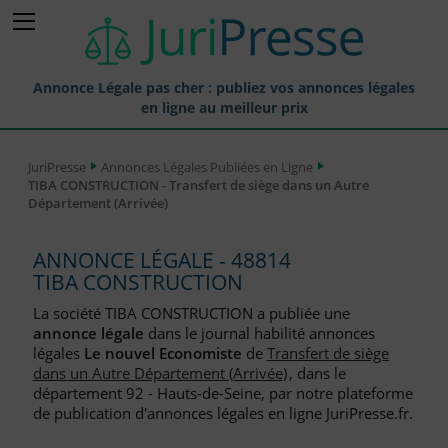
Annonce Légale pas cher : publiez vos annonces légales
en ligne au meilleur prix
Publier une Annonce légale
JuriPresse
Annonces Légales Publiées en Ligne
TIBA CONSTRUCTION - Transfert de siège dans un Autre
Annonces Légales Publiées
Département (Arrivée)
Tarif et Prix d'une Annonce Légale
ANNONCE LÉGALE - 48814
Journaux Habilités (JAL) Annonces Légales
TIBA CONSTRUCTION
Départements pour la Publication d'Annonces Légales
La société TIBA CONSTRUCTION a publiée une
annonce légale
dans le journal habilité annonces
Liste des Greffes
légales
Le nouvel Economiste
de
Transfert de siège
dans un Autre Département (Arrivée)
, dans le
Liste des CCI
département 92 - Hauts-de-Seine, par notre plateforme
de publication d'annonces légales en ligne JuriPresse.fr.
Le Blog pour les Entreprises