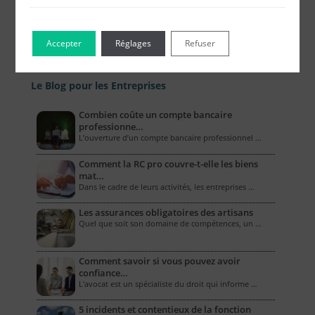
Accepter
Réglages
Refuser
Le Blog pour les Entreprises
Combien coûte un compte bancaire
professionne…
L’ouverture d’un compte bancaire professionnel …
Comment la RC pro couvre-t-elle les biens
mat…
Dans le cadre de leurs activités, les entreprises …
Les assurances obligatoires des artisans
Quel que soit son domaine de compétences, un …
Comment savoir si vous pouvez avoir
confiance…
L'avocat est un spécialiste du droit qui informe …
5 incidents et contentieux de la fonction