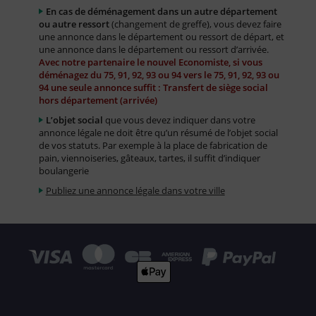
En cas de déménagement dans un autre département
ou autre ressort
(changement de greffe), vous devez faire
une annonce dans le département ou ressort de départ, et
une annonce dans le département ou ressort d’arrivée.
Avec notre partenaire le nouvel Economiste, si vous
déménagez du 75, 91, 92, 93 ou 94 vers le 75, 91, 92, 93 ou
94 une seule annonce suffit : Transfert de siège social
hors département (arrivée)
L’objet social
que vous devez indiquer dans votre
annonce légale ne doit être qu’un résumé de l’objet social
de vos statuts. Par exemple à la place de fabrication de
pain, viennoiseries, gâteaux, tartes, il suffit d’indiquer
boulangerie
Publiez une annonce légale dans votre ville