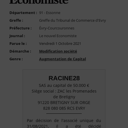
FAQ
Nous Contacter
Département :
91 - Essonne
Greffe :
Greffe du Tribunal de Commerce d'Evry
Compte PRO
Préfecture :
Évry-Courcouronnes
Journal :
Le nouvel Economiste
Parue le :
Vendredi 1 Octobre 2021
Démarche :
Modification société
Genre :
Augmentation de Capital
RACINE28
SAS au capital de 50.000 €
Siège social : ZAC les Promenades
de Bretigny
91220 BRETIGNY SUR ORGE
828 080 085 RCS EVRY
Par décision de l'associé unique du
31/08/2021, il a été décidé