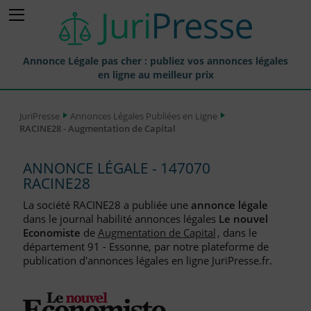
Annonce Légale pas cher : publiez vos annonces légales
en ligne au meilleur prix
Publier une Annonce légale
JuriPresse
Annonces Légales Publiées en Ligne
RACINE28 - Augmentation de Capital
Annonces Légales Publiées
Tarif et Prix d'une Annonce Légale
ANNONCE LÉGALE - 147070
RACINE28
Journaux Habilités (JAL) Annonces Légales
La société RACINE28 a publiée une
annonce légale
Départements pour la Publication d'Annonces Légales
dans le journal habilité annonces légales
Le nouvel
Economiste
de
Augmentation de Capital
, dans le
Liste des Greffes
département 91 - Essonne, par notre plateforme de
publication d'annonces légales en ligne JuriPresse.fr.
Liste des CCI
Le Blog pour les Entreprises