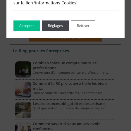
sur le lien 'Informations Cookies'.
Accepter
Réglages
Refuser
Le Blog pour les Entreprises
Combien coûte un compte bancaire
professionne…
L’ouverture d’un compte bancaire professionnel …
Comment la RC pro couvre-t-elle les biens
mat…
Dans le cadre de leurs activités, les entreprises …
Les assurances obligatoires des artisans
Quel que soit son domaine de compétences, un …
Comment savoir si vous pouvez avoir
confiance…