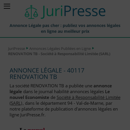
Annonce Légale pas cher : publiez vos annonces légales
en ligne au meilleur prix
Publier une Annonce légale
JuriPresse
Annonces Légales Publiées en Ligne
RENOVATION TB - Société à Responsabilité Limitée (SARL)
Annonces Légales Publiées
Tarif et Prix d'une Annonce Légale
ANNONCE LÉGALE - 40117
RENOVATION TB
Journaux Habilités (JAL) Annonces Légales
La société RENOVATION TB a publiée une
annonce
Départements pour la Publication d'Annonces Légales
légale
dans le journal habilité annonces légales
Le
nouvel Economiste
de
Société à Responsabilité Limitée
Liste des Greffes
(SARL)
, dans le département 94 - Val-de-Marne, par
notre plateforme de publication d'annonces légales en
Liste des CCI
ligne JuriPresse.fr.
Le Blog pour les Entreprises