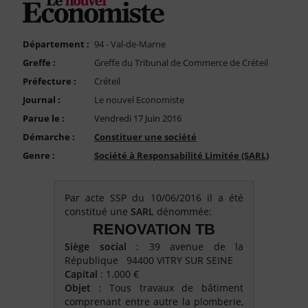
FAQ
Nous Contacter
Département :
94 - Val-de-Marne
Compte PRO
Greffe :
Greffe du Tribunal de Commerce de Créteil
Préfecture :
Créteil
Journal :
Le nouvel Economiste
Parue le :
Vendredi 17 Juin 2016
Démarche :
Constituer une société
Genre :
Société à Responsabilité Limitée (SARL)
Par acte SSP du 10/06/2016 il a été
constitué une
SARL
dénommée:
RENOVATION TB
Siège social
: 39 avenue de la
République 94400 VITRY SUR SEINE
Capital
: 1.000 €
Objet
: Tous travaux de bâtiment
comprenant entre autre la plomberie,