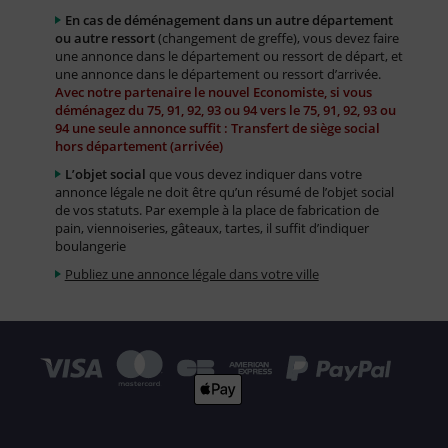
En cas de déménagement dans un autre département
ou autre ressort
(changement de greffe), vous devez faire
une annonce dans le département ou ressort de départ, et
une annonce dans le département ou ressort d’arrivée.
Avec notre partenaire le nouvel Economiste, si vous
déménagez du 75, 91, 92, 93 ou 94 vers le 75, 91, 92, 93 ou
94 une seule annonce suffit : Transfert de siège social
hors département (arrivée)
L’objet social
que vous devez indiquer dans votre
annonce légale ne doit être qu’un résumé de l’objet social
de vos statuts. Par exemple à la place de fabrication de
pain, viennoiseries, gâteaux, tartes, il suffit d’indiquer
boulangerie
Publiez une annonce légale dans votre ville