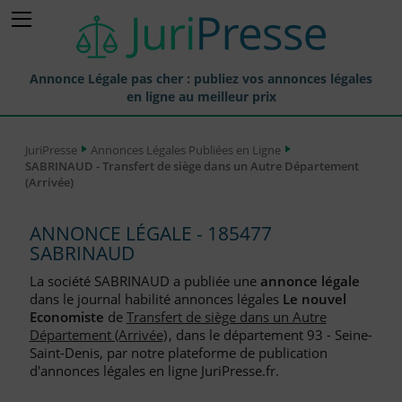
Annonce Légale pas cher : publiez vos annonces légales
en ligne au meilleur prix
Publier une Annonce légale
JuriPresse
Annonces Légales Publiées en Ligne
SABRINAUD - Transfert de siège dans un Autre Département
Annonces Légales Publiées
(Arrivée)
Tarif et Prix d'une Annonce Légale
ANNONCE LÉGALE - 185477
Journaux Habilités (JAL) Annonces Légales
SABRINAUD
Départements pour la Publication d'Annonces Légales
La société SABRINAUD a publiée une
annonce légale
dans le journal habilité annonces légales
Le nouvel
Liste des Greffes
Economiste
de
Transfert de siège dans un Autre
Département (Arrivée)
, dans le département 93 - Seine-
Liste des CCI
Saint-Denis, par notre plateforme de publication
d'annonces légales en ligne JuriPresse.fr.
Le Blog pour les Entreprises