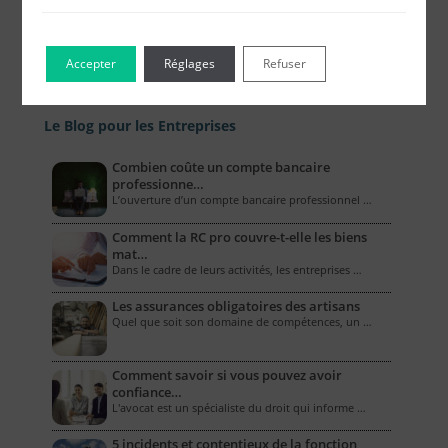
Accepter
Réglages
Refuser
Le Blog pour les Entreprises
Combien coûte un compte bancaire
professionne…
L’ouverture d’un compte bancaire professionnel …
Comment la RC pro couvre-t-elle les biens
mat…
Dans le cadre de leurs activités, les entreprises …
Les assurances obligatoires des artisans
Quel que soit son domaine de compétences, un …
Comment savoir si vous pouvez avoir
confiance…
L'avocat est un spécialiste du droit qui informe …
5 incidents et contentieux de la fonction