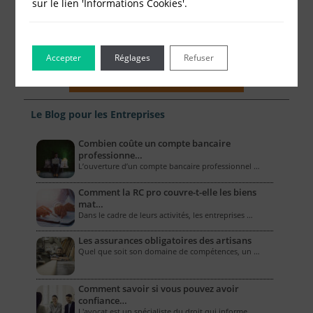
sur le lien 'Informations Cookies'.
Accepter
Réglages
Refuser
Le Blog pour les Entreprises
Combien coûte un compte bancaire
professionne…
L’ouverture d’un compte bancaire professionnel …
Comment la RC pro couvre-t-elle les biens
mat…
Dans le cadre de leurs activités, les entreprises …
Les assurances obligatoires des artisans
Quel que soit son domaine de compétences, un …
Comment savoir si vous pouvez avoir
confiance…
L'avocat est un spécialiste du droit qui informe …