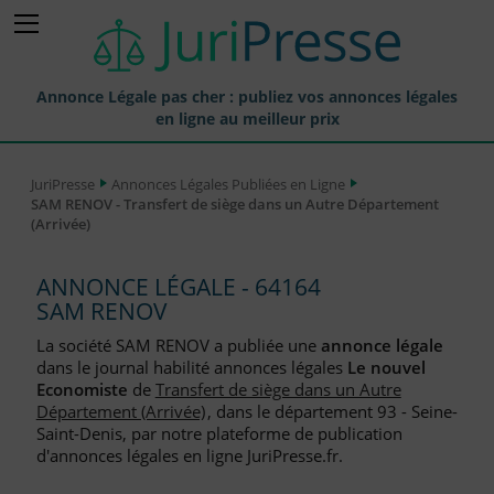
Annonce Légale pas cher : publiez vos annonces légales
en ligne au meilleur prix
Publier une Annonce légale
JuriPresse
Annonces Légales Publiées en Ligne
SAM RENOV - Transfert de siège dans un Autre Département
Annonces Légales Publiées
(Arrivée)
Tarif et Prix d'une Annonce Légale
ANNONCE LÉGALE - 64164
Journaux Habilités (JAL) Annonces Légales
SAM RENOV
Départements pour la Publication d'Annonces Légales
La société SAM RENOV a publiée une
annonce légale
dans le journal habilité annonces légales
Le nouvel
Liste des Greffes
Economiste
de
Transfert de siège dans un Autre
Département (Arrivée)
, dans le département 93 - Seine-
Liste des CCI
Saint-Denis, par notre plateforme de publication
d'annonces légales en ligne JuriPresse.fr.
Le Blog pour les Entreprises