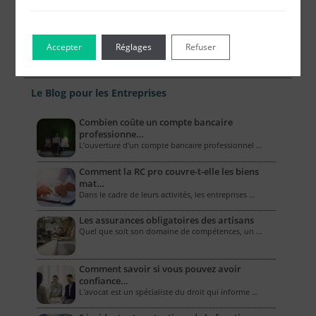
Accepter
Réglages
Refuser
Le Blog pour les Entreprises
Combien coûte un compte bancaire
professionne…
L’ouverture d’un compte bancaire professionnel …
Comment la RC pro couvre-t-elle les biens
mat…
Dans le cadre de leurs activités, les entreprises …
Les assurances obligatoires des artisans
Quel que soit son domaine de compétences, un …
Comment savoir si vous pouvez avoir
confiance…
L'avocat est un spécialiste du droit qui informe …