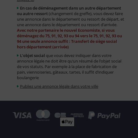
En cas de déménagement dans un autre département
ou autre ressort
(changement de greffe), vous devez faire
une annonce dans le département ou ressort de départ, et
une annonce dans le département ou ressort d’arrivée.
Avec notre partenaire le nouvel Economiste, si vous
déménagez du 75, 91, 92, 93 ou 94 vers le 75, 91, 92, 93 ou
94 une seule annonce suffit : Transfert de siège social
hors département (arrivée)
L’objet social
que vous devez indiquer dans votre
annonce légale ne doit être qu’un résumé de l’objet social
de vos statuts. Par exemple à la place de fabrication de
pain, viennoiseries, gâteaux, tartes, il suffit d’indiquer
boulangerie
Publiez une annonce légale dans votre ville