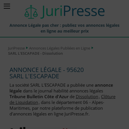
Annonce Légale pas cher : publiez vos annonces légales
en ligne au meilleur prix
Publier une Annonce légale
JuriPresse
Annonces Légales Publiées en Ligne
SARL L'ESCAPADE - Dissolution
Annonces Légales Publiées
Tarif et Prix d'une Annonce Légale
ANNONCE LÉGALE - 95620
SARL L'ESCAPADE
Journaux Habilités (JAL) Annonces Légales
La société SARL L'ESCAPADE a publiée une
annonce
Départements pour la Publication d'Annonces Légales
légale
dans le journal habilité annonces légales
Tribune Bulletin Côte d'Azur
de
Dissolution
,
Clôture
Liste des Greffes
de Liquidation
, dans le département 06 - Alpes-
Maritimes, par notre plateforme de publication
Liste des CCI
d'annonces légales en ligne JuriPresse.fr.
Le Blog pour les Entreprises