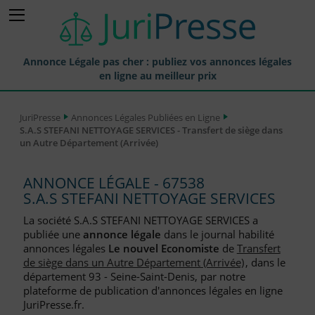
Annonce Légale pas cher : publiez vos annonces légales
en ligne au meilleur prix
Publier une Annonce légale
JuriPresse
Annonces Légales Publiées en Ligne
S.A.S STEFANI NETTOYAGE SERVICES - Transfert de siège dans
Annonces Légales Publiées
un Autre Département (Arrivée)
Tarif et Prix d'une Annonce Légale
ANNONCE LÉGALE - 67538
Journaux Habilités (JAL) Annonces Légales
S.A.S STEFANI NETTOYAGE SERVICES
Départements pour la Publication d'Annonces Légales
La société S.A.S STEFANI NETTOYAGE SERVICES a
publiée une
annonce légale
dans le journal habilité
Liste des Greffes
annonces légales
Le nouvel Economiste
de
Transfert
de siège dans un Autre Département (Arrivée)
, dans le
Liste des CCI
département 93 - Seine-Saint-Denis, par notre
plateforme de publication d'annonces légales en ligne
Le Blog pour les Entreprises
JuriPresse.fr.