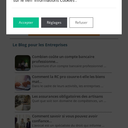
sur le lien 'Informations Cookies'.
Accepter
Réglages
Refuser
Le Blog pour les Entreprises
Combien coûte un compte bancaire
professionne…
L’ouverture d’un compte bancaire professionnel …
Comment la RC pro couvre-t-elle les biens
mat…
Dans le cadre de leurs activités, les entreprises …
Les assurances obligatoires des artisans
Quel que soit son domaine de compétences, un …
Comment savoir si vous pouvez avoir
confiance…
L'avocat est un spécialiste du droit qui informe …