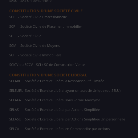
SASU
- SAS Unipersonnelle
CONSTITUTION D'UNE SOCIÉTÉ CIVILE
SCP
- Société Civile Professionnelle
SCPI
- Société Civile de Placement Immobilier
SC
- Société Civile
SCM
- Société Civile de Moyens
SCI
- Société Civile Immobilière
SCICV ou SCCV - SCI / SC de Construction Vente
CONSTITUTION D'UNE SOCIÉTÉ LIBÉRAL
SELARL
Société d'Exercice Libéral à Responsabilité Limitée
SELEURL
Société d'Exercice Libéral ayant un associé Unique (ou SELU)
SELAFA
Société d'Exercice Libéral sous Forme Anonyme
SELAS
Société d'Exercice Libéral par Actions Simplifiée
SELASU
Société d'Exercice Libéral par Actions Simplifiée Unipersonnelle
SELCA
Société d'Exercice Libéral en Commandite par Actions