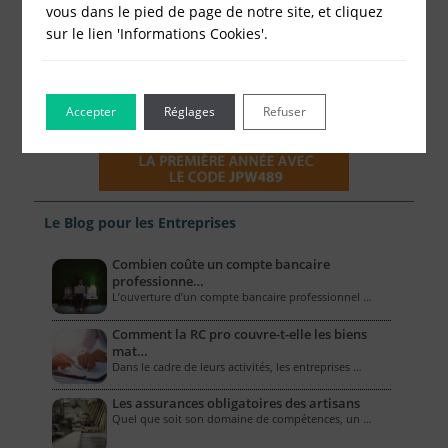
vous dans le pied de page de notre site, et cliquez
sur le lien 'Informations Cookies'.
Accepter
Réglages
Refuser
Le Blog pour les Entreprises
Combien coûte un compte bancaire
professionne…
L’ouverture d’un compte bancaire professionnel …
Comment la RC pro couvre-t-elle les biens
mat…
Dans le cadre de leurs activités, les entreprises …
Les assurances obligatoires des artisans
Quel que soit son domaine de compétences, un …