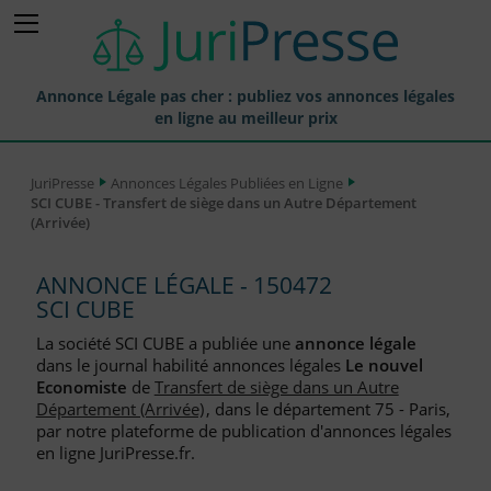
Annonce Légale pas cher : publiez vos annonces légales
en ligne au meilleur prix
Publier une Annonce légale
JuriPresse
Annonces Légales Publiées en Ligne
SCI CUBE - Transfert de siège dans un Autre Département
Annonces Légales Publiées
(Arrivée)
Tarif et Prix d'une Annonce Légale
ANNONCE LÉGALE - 150472
Journaux Habilités (JAL) Annonces Légales
SCI CUBE
Départements pour la Publication d'Annonces Légales
La société SCI CUBE a publiée une
annonce légale
dans le journal habilité annonces légales
Le nouvel
Liste des Greffes
Economiste
de
Transfert de siège dans un Autre
Département (Arrivée)
, dans le département 75 - Paris,
Liste des CCI
par notre plateforme de publication d'annonces légales
en ligne JuriPresse.fr.
Le Blog pour les Entreprises