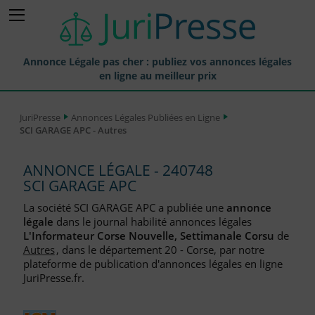
Annonce Légale pas cher : publiez vos annonces légales
en ligne au meilleur prix
Publier une Annonce légale
JuriPresse
Annonces Légales Publiées en Ligne
SCI GARAGE APC - Autres
Annonces Légales Publiées
Tarif et Prix d'une Annonce Légale
ANNONCE LÉGALE - 240748
SCI GARAGE APC
Journaux Habilités (JAL) Annonces Légales
La société SCI GARAGE APC a publiée une
annonce
Départements pour la Publication d'Annonces Légales
légale
dans le journal habilité annonces légales
L'Informateur Corse Nouvelle, Settimanale Corsu
de
Liste des Greffes
Autres
, dans le département 20 - Corse, par notre
plateforme de publication d'annonces légales en ligne
Liste des CCI
JuriPresse.fr.
Le Blog pour les Entreprises