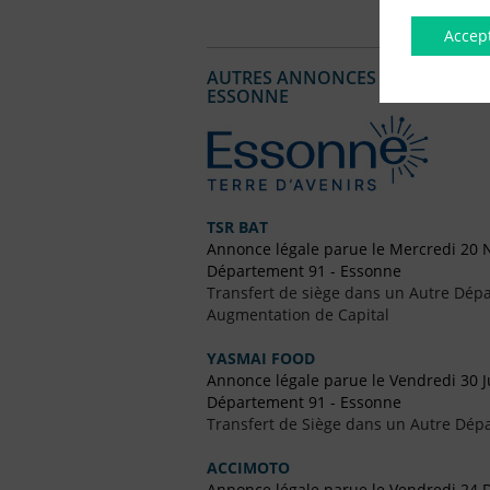
Accep
AUTRES ANNONCES LÉGALES PUBL
ESSONNE
TSR BAT
Annonce légale parue le Mercredi 20
Département 91 - Essonne
Transfert de siège dans un Autre Dépa
Augmentation de Capital
YASMAI FOOD
Annonce légale parue le Vendredi 30 J
Département 91 - Essonne
Transfert de Siège dans un Autre Dép
ACCIMOTO
Annonce légale parue le Vendredi 24