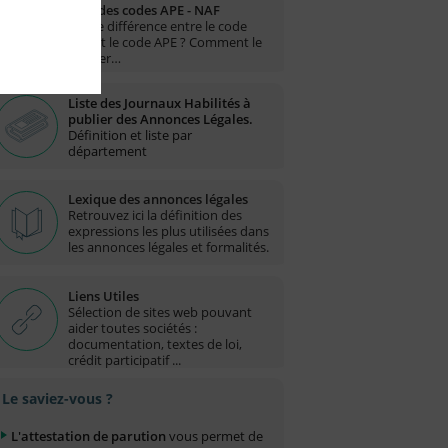
Liste des codes APE - NAF
Quelle différence entre le code
NAF et le code APE ? Comment le
trouver…
Liste des Journaux Habilités à
publier des Annonces Légales.
Définition et liste par
département
Lexique des annonces légales
Retrouvez ici la définition des
expressions les plus utilisées dans
les annonces légales et formalités.
Liens Utiles
Sélection de sites web pouvant
aider toutes sociétés :
documentation, textes de loi,
crédit participatif ...
Le saviez-vous ?
L'attestation de parution
vous permet de