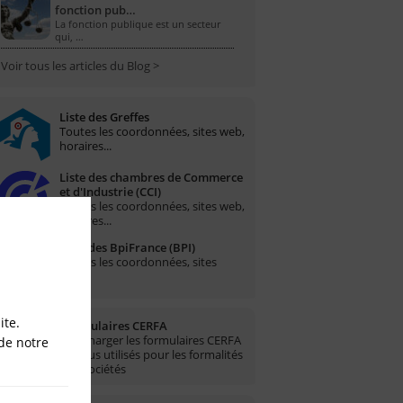
fonction pub…
La fonction publique est un secteur
qui, …
Voir tous les articles du Blog >
Liste des Greffes
Toutes les coordonnées, sites web,
horaires...
Liste des chambres de Commerce
et d'Industrie (CCI)
Toutes les coordonnées, sites web,
horaires...
Liste des BpiFrance (BPI)
Toutes les coordonnées, sites
web...
ite.
Formulaires CERFA
Télécharger les formulaires CERFA
de notre
les plus utilisés pour les formalités
des sociétés