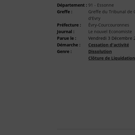
Département :
91 - Essonne
Greffe :
Greffe du Tribunal d
d'Evry
Préfecture :
Évry-Courcouronnes
Journal :
Le nouvel Economiste
Parue le :
Vendredi 3 Décembre 
Démarche :
Cessation d'activité
Genre :
Dissolution
Clôture de Liquidation