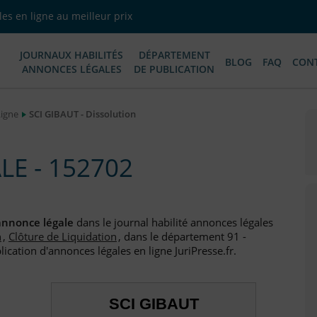
es en ligne au meilleur prix
JOURNAUX HABILITÉS
DÉPARTEMENT
BLOG
FAQ
CON
ANNONCES LÉGALES
DE PUBLICATION
Ligne
SCI GIBAUT - Dissolution
E - 152702
annonce légale
dans le journal habilité annonces légales
n
,
Clôture de Liquidation
, dans le département 91 -
ication d'annonces légales en ligne JuriPresse.fr.
SCI GIBAUT