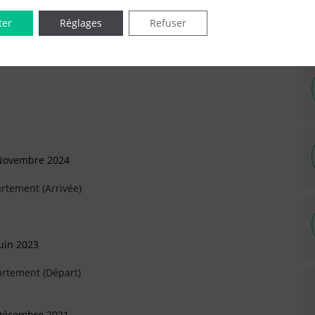
ter
Réglages
Refuser
IÉES EN LIGNE DANS LE DÉPARTEMENT DU 91 -
 Novembre 2024
rtement (Arrivée)
uin 2023
artement (Départ)
 Décembre 2021