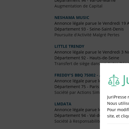
Département 94 - Val-de-Marne
Augmentation de Capital
NESHAMA MUSIC
Annonce légale parue le Vendredi 19 A
Département 93 - Seine-Saint-Denis
Poursuite d'Activité Malgré Pertes
LITTLE TRENDY
Annonce légale parue le Vendredi 3 
Département 92 - Hauts-de-Seine
Transfert de siège dans un Autre Dépa
FREDDY'S BBQ 75002 - A
Annonce légale parue le Vendredi 20 
Département 75 - Paris
Société par Actions Simplifiées Uniper
JuriPresse 
Nous utilis
LMDATA
Pour modifi
Annonce légale parue le Vendredi 9 
Département 94 - Val-de-Marne
site, et cli
Société à Responsabilité Limitée (SARL