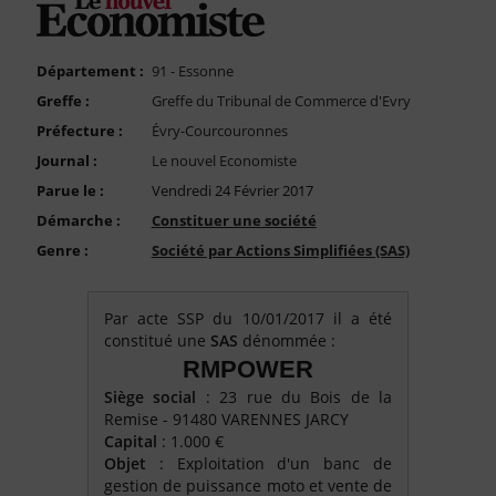
FAQ
Nous Contacter
Département :
91 - Essonne
Compte PRO
Greffe :
Greffe du Tribunal de Commerce d'Evry
Préfecture :
Évry-Courcouronnes
Journal :
Le nouvel Economiste
Parue le :
Vendredi 24 Février 2017
Démarche :
Constituer une société
Genre :
Société par Actions Simplifiées (SAS)
Par acte SSP du 10/01/2017 il a été
constitué une
SAS
dénommée :
RMPOWER
Siège social
: 23 rue du Bois de la
Remise - 91480 VARENNES JARCY
Capital
: 1.000 €
Objet
: Exploitation d'un banc de
gestion de puissance moto et vente de