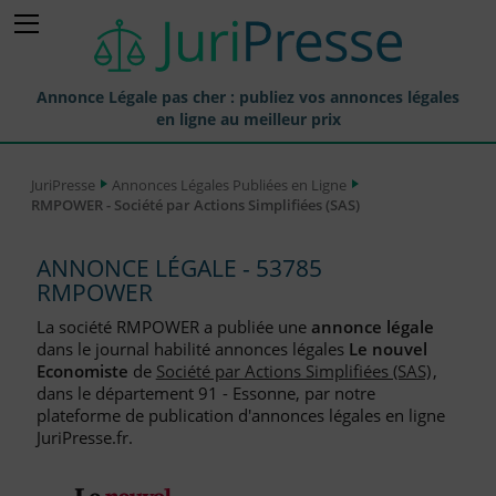
Annonce Légale pas cher : publiez vos annonces légales
en ligne au meilleur prix
Publier une Annonce légale
JuriPresse
Annonces Légales Publiées en Ligne
RMPOWER - Société par Actions Simplifiées (SAS)
Annonces Légales Publiées
Tarif et Prix d'une Annonce Légale
ANNONCE LÉGALE - 53785
RMPOWER
Journaux Habilités (JAL) Annonces Légales
La société RMPOWER a publiée une
annonce légale
Départements pour la Publication d'Annonces Légales
dans le journal habilité annonces légales
Le nouvel
Economiste
de
Société par Actions Simplifiées (SAS)
,
Liste des Greffes
dans le département 91 - Essonne, par notre
plateforme de publication d'annonces légales en ligne
Liste des CCI
JuriPresse.fr.
Le Blog pour les Entreprises