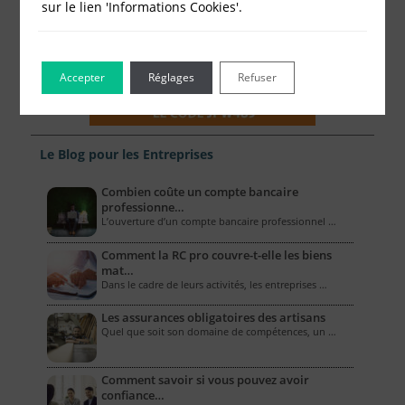
sur le lien 'Informations Cookies'.
Accepter
Réglages
Refuser
Le Blog pour les Entreprises
Combien coûte un compte bancaire
professionne…
L’ouverture d’un compte bancaire professionnel …
Comment la RC pro couvre-t-elle les biens
mat…
Dans le cadre de leurs activités, les entreprises …
Les assurances obligatoires des artisans
Quel que soit son domaine de compétences, un …
Comment savoir si vous pouvez avoir
confiance…