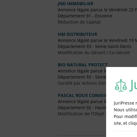
JND IMMOBILIER
Annonce légale parue le Vendredi 22 F
Département 91 - Essonne
Réduction de Capital
HM DISTRIBUTEUR
Annonce légale parue le Vendredi 19 
Département 93 - Seine-Saint-Denis
Modification du Gérant / Co-Gérant
BIO NATURAL PROTECT
Annonce légale parue le Vendredi 27 
Département 93 - Seine-Saint-Denis
Société par Actions Simplifiées (SAS)
PASCAL ROUX CONSEIL
Annonce légale parue le Vendredi 8 Av
JuriPresse 
Département 92 - Hauts-de-Seine
Nous utilis
Modification de l'Objet Social
Pour modifi
site, et cli