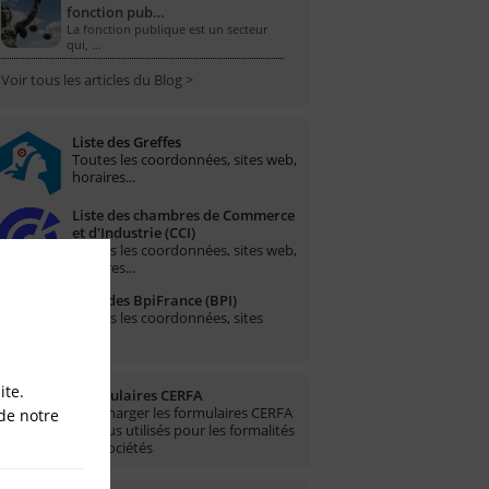
fonction pub…
La fonction publique est un secteur
qui, …
Voir tous les articles du Blog >
Liste des Greffes
Toutes les coordonnées, sites web,
horaires...
Liste des chambres de Commerce
et d'Industrie (CCI)
Toutes les coordonnées, sites web,
horaires...
Liste des BpiFrance (BPI)
Toutes les coordonnées, sites
web...
ite.
Formulaires CERFA
Télécharger les formulaires CERFA
de notre
les plus utilisés pour les formalités
des sociétés