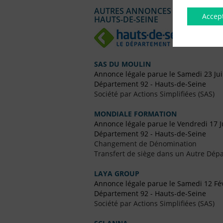
AUTRES ANNONCES LÉGALES PUBL
Accep
HAUTS-DE-SEINE
SAS DU MOULIN
Annonce légale parue le Samedi 23 Jui
Département 92 - Hauts-de-Seine
Société par Actions Simplifiées (SAS)
MONDIALE FORMATION
Annonce légale parue le Vendredi 17 J
Département 92 - Hauts-de-Seine
Changement de Dénomination
Transfert de siège dans un Autre Dépa
LAYA GROUP
Annonce légale parue le Samedi 12 Fé
Département 92 - Hauts-de-Seine
Société par Actions Simplifiées (SAS)