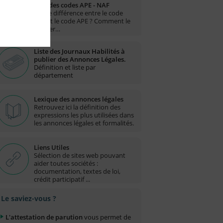
Liste des codes APE - NAF
Quelle différence entre le code
NAF et le code APE ? Comment le
trouver…
Liste des Journaux Habilités à
publier des Annonces Légales.
Définition et liste par
département
Lexique des annonces légales
Retrouvez ici la définition des
expressions les plus utilisées dans
les annonces légales et formalités.
Liens Utiles
Sélection de sites web pouvant
aider toutes sociétés :
documentation, textes de loi,
crédit participatif ...
Le saviez-vous ?
L'attestation de parution
vous permet de