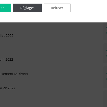
IÉES EN LIGNE DANS LE DÉPARTEMENT DU 92 -
ter
Réglages
Refuser
llet 2022
uin 2022
rtement (Arrivée)
vrier 2022