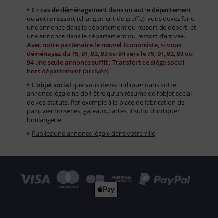
En cas de déménagement dans un autre département
ou autre ressort
(changement de greffe), vous devez faire
une annonce dans le département ou ressort de départ, et
une annonce dans le département ou ressort d’arrivée.
Avec notre partenaire le nouvel Economiste, si vous
déménagez du 75, 91, 92, 93 ou 94 vers le 75, 91, 92, 93 ou
94 une seule annonce suffit : Transfert de siège social
hors département (arrivée)
L’objet social
que vous devez indiquer dans votre
annonce légale ne doit être qu’un résumé de l’objet social
de vos statuts. Par exemple à la place de fabrication de
pain, viennoiseries, gâteaux, tartes, il suffit d’indiquer
boulangerie
Publiez une annonce légale dans votre ville