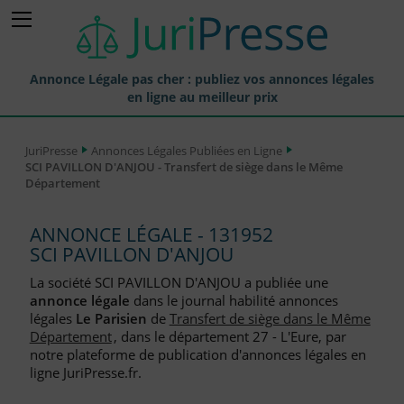
Annonce Légale pas cher : publiez vos annonces légales
en ligne au meilleur prix
Publier une Annonce légale
JuriPresse
Annonces Légales Publiées en Ligne
SCI PAVILLON D'ANJOU - Transfert de siège dans le Même
Annonces Légales Publiées
Département
Tarif et Prix d'une Annonce Légale
ANNONCE LÉGALE - 131952
Journaux Habilités (JAL) Annonces Légales
SCI PAVILLON D'ANJOU
Départements pour la Publication d'Annonces Légales
La société SCI PAVILLON D'ANJOU a publiée une
annonce légale
dans le journal habilité annonces
Liste des Greffes
légales
Le Parisien
de
Transfert de siège dans le Même
Département
, dans le département 27 - L'Eure, par
Liste des CCI
notre plateforme de publication d'annonces légales en
ligne JuriPresse.fr.
Le Blog pour les Entreprises