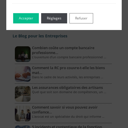
Accepter
Réglages
Refuser
Le Blog pour les Entreprises
Combien coûte un compte bancaire
professionne…
L’ouverture d’un compte bancaire professionnel …
Comment la RC pro couvre-t-elle les biens
mat…
Dans le cadre de leurs activités, les entreprises …
Les assurances obligatoires des artisans
Quel que soit son domaine de compétences, un …
Comment savoir si vous pouvez avoir
confiance…
L'avocat est un spécialiste du droit qui informe …
5 incidents et contentieux de la fonction