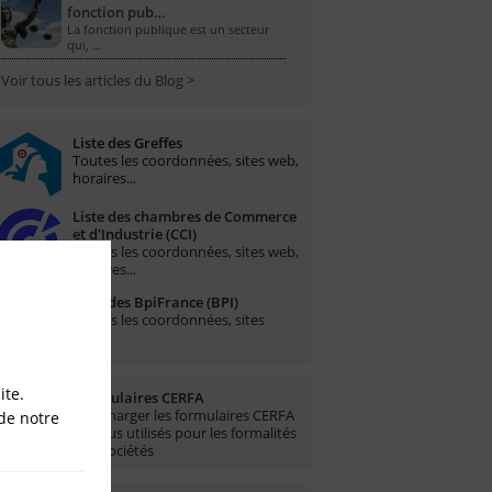
fonction pub…
La fonction publique est un secteur
qui, …
Voir tous les articles du Blog >
Liste des Greffes
Toutes les coordonnées, sites web,
horaires...
Liste des chambres de Commerce
et d'Industrie (CCI)
Toutes les coordonnées, sites web,
horaires...
Liste des BpiFrance (BPI)
Toutes les coordonnées, sites
web...
ite.
Formulaires CERFA
Télécharger les formulaires CERFA
de notre
les plus utilisés pour les formalités
des sociétés