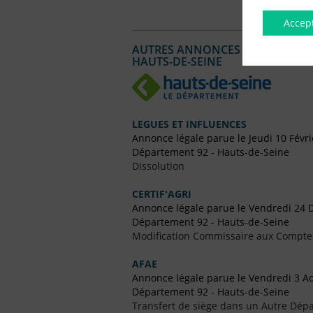
Accep
AUTRES ANNONCES LÉGALES PUBL
HAUTS-DE-SEINE
LEGUES ET INFLUENCES
Annonce légale parue le Jeudi 10 Févr
Département 92 - Hauts-de-Seine
Dissolution
CERTIF'AGRI
Annonce légale parue le Vendredi 24
Département 92 - Hauts-de-Seine
Modification Commissaire aux Compte
AFAE
Annonce légale parue le Vendredi 3 A
Département 92 - Hauts-de-Seine
Transfert de siège dans un Autre Dépa