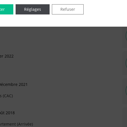
ter
Réglages
Refuser
IÉES EN LIGNE DANS LE DÉPARTEMENT DU 92 -
ier 2022
 Décembre 2021
s (CAC)
oût 2018
rtement (Arrivée)