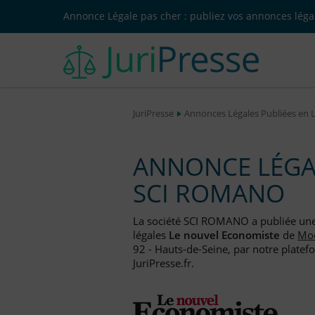
Annonce Légale pas cher : publiez vos annonces légal
JuriPresse
Annonces Légales Publiées en 
ANNONCE LÉGAL
SCI ROMANO
La société SCI ROMANO a publiée un
légales
Le nouvel Economiste
de
Mod
92 - Hauts-de-Seine, par notre platef
JuriPresse.fr.