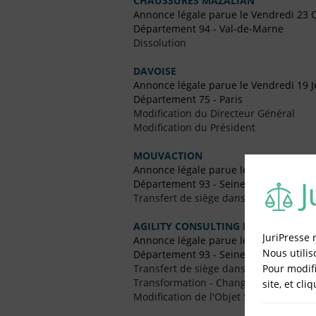
CHAUSSURES MAZALIAN
Annonce légale parue le Vendredi 23 
Département 94 - Val-de-Marne
Dissolution
DAVOISE
Annonce légale parue le Vendredi 19 Ju
Département 75 - Paris
Modification du Directeur Général
Modification du Président
MOUVACTION
Annonce légale parue le Vendredi 3 M
Département 93 - Seine-Saint-Denis
Transfert de siège dans un Autre Dépa
AGILITY CONSULTING RB
JuriPresse 
Annonce légale parue le Vendredi 25 
Nous utilis
Département 93 - Seine-Saint-Denis
Pour modifi
Transfert de siège dans un Autre Dépa
Transformation - Changement de Form
site, et cli
Modification de l'Objet Social