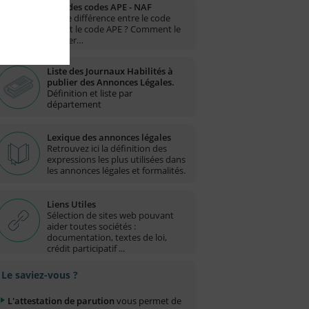
Liste des codes APE - NAF
Quelle différence entre le code
NAF et le code APE ? Comment le
trouver…
Liste des Journaux Habilités à
publier des Annonces Légales.
Définition et liste par
département
Lexique des annonces légales
Retrouvez ici la définition des
expressions les plus utilisées dans
les annonces légales et formalités.
Liens Utiles
Sélection de sites web pouvant
aider toutes sociétés :
documentation, textes de loi,
crédit participatif ...
Le saviez-vous ?
L'attestation de parution
vous permet de