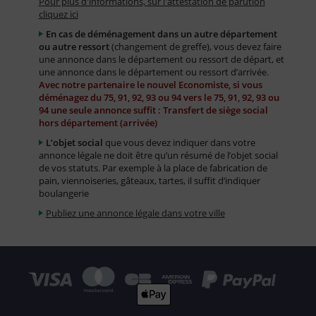
Pour plus d'informations, sur l'attestation de parution
cliquez ici
En cas de déménagement dans un autre département
ou autre ressort
(changement de greffe), vous devez faire
une annonce dans le département ou ressort de départ, et
une annonce dans le département ou ressort d’arrivée.
Avec notre partenaire le nouvel Economiste, si vous
déménagez du 75, 91, 92, 93 ou 94 vers le 75, 91, 92, 93 ou
94 une seule annonce suffit : Transfert de siège social
hors département (arrivée)
L’objet social
que vous devez indiquer dans votre
annonce légale ne doit être qu’un résumé de l’objet social
de vos statuts. Par exemple à la place de fabrication de
pain, viennoiseries, gâteaux, tartes, il suffit d’indiquer
boulangerie
Publiez une annonce légale dans votre ville