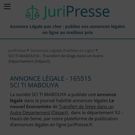
Annonce Légale pas cher : publiez vos annonces légales
en ligne au meilleur prix
Publier une Annonce légale
JuriPresse
Annonces Légales Publiées en Ligne
SCI TI MABOUYA - Transfert de Siège dans un Autre
Annonces Légales Publiées
Département (Départ)
Tarif et Prix d'une Annonce Légale
ANNONCE LÉGALE - 165515
Journaux Habilités (JAL) Annonces Légales
SCI TI MABOUYA
Départements pour la Publication d'Annonces Légales
La société SCI TI MABOUYA a publiée une
annonce
légale
dans le journal habilité annonces légales
Le
Liste des Greffes
nouvel Economiste
de
Transfert de Siège dans un
Autre Département (Départ)
, dans le département 92 -
Liste des CCI
Hauts-de-Seine, par notre plateforme de publication
d'annonces légales en ligne JuriPresse.fr.
Le Blog pour les Entreprises