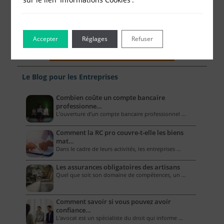
Accepter
Réglages
Refuser
Le Blog pour les Entreprises
Combien coûte un compte bancaire
professionne…
L’ouverture d’un compte bancaire professionnel …
Comment la RC pro couvre-t-elle les biens
mat…
Dans le cadre de leurs activités, les entreprises …
Les assurances obligatoires des artisans
Quel que soit son domaine de compétences, un …
Comment savoir si vous pouvez avoir
confiance…
L'avocat est un spécialiste du droit qui informe …