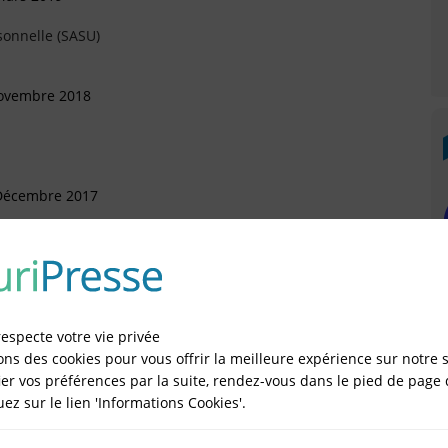
sonnelle (SASU)
Novembre 2018
 Décembre 2017
artement
Mars 2017
sion Universelle de Patrimoine - TUP)
respecte votre vie privée
ons des cookies pour vous offrir la meilleure expérience sur notre s
er vos préférences par la suite, rendez-vous dans le pied de page 
 Décembre 2016
quez sur le lien 'Informations Cookies'.
sonnelle (SASU)