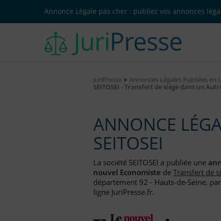
Annonce Légale pas cher : publiez vos annonces légal
JuriPresse
Annonces Légales Publiées en 
SEITOSEI - Transfert de siège dans un Aut
ANNONCE LÉGAL
SEITOSEI
La société SEITOSEI a publiée une
ann
nouvel Economiste
de
Transfert de 
département 92 - Hauts-de-Seine, par
ligne JuriPresse.fr.