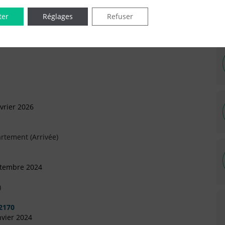
ter
Réglages
Refuser
IÉES EN LIGNE DANS LE DÉPARTEMENT DU 92 -
vrier 2026
rtement (Arrivée)
ptembre 2024
)
2170
nvier 2024