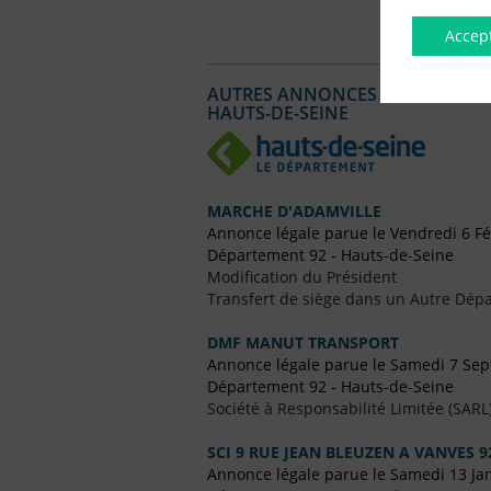
Accep
AUTRES ANNONCES LÉGALES PUBL
HAUTS-DE-SEINE
MARCHE D'ADAMVILLE
Annonce légale parue le Vendredi 6 Fé
Département 92 - Hauts-de-Seine
Modification du Président
Transfert de siège dans un Autre Dépa
DMF MANUT TRANSPORT
Annonce légale parue le Samedi 7 Se
Département 92 - Hauts-de-Seine
Société à Responsabilité Limitée (SARL
SCI 9 RUE JEAN BLEUZEN A VANVES 9
Annonce légale parue le Samedi 13 Ja