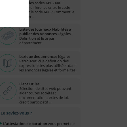
Liste des codes APE - NAF
Quelle différence entre le code
NAF et le code APE ? Comment le
trouver…
Liste des Journaux Habilités à
publier des Annonces Légales.
Définition et liste par
département
Lexique des annonces légales
Retrouvez ici la définition des
expressions les plus utilisées dans
les annonces légales et formalités.
Liens Utiles
Sélection de sites web pouvant
aider toutes sociétés :
documentation, textes de loi,
crédit participatif ...
Le saviez-vous ?
L'attestation de parution
vous permet de