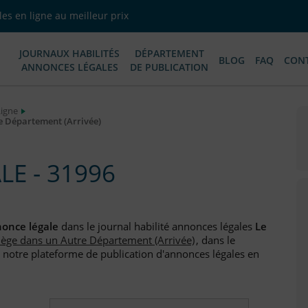
es en ligne au meilleur prix
JOURNAUX HABILITÉS
DÉPARTEMENT
BLOG
FAQ
CON
ANNONCES LÉGALES
DE PUBLICATION
Ligne
re Département (Arrivée)
E - 31996
once légale
dans le journal habilité annonces légales
Le
siège dans un Autre Département (Arrivée)
, dans le
 notre plateforme de publication d'annonces légales en