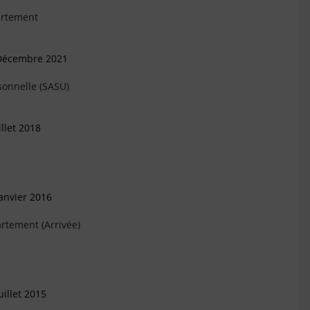
artement
 Décembre 2021
sonnelle (SASU)
llet 2018
anvier 2016
rtement (Arrivée)
illet 2015