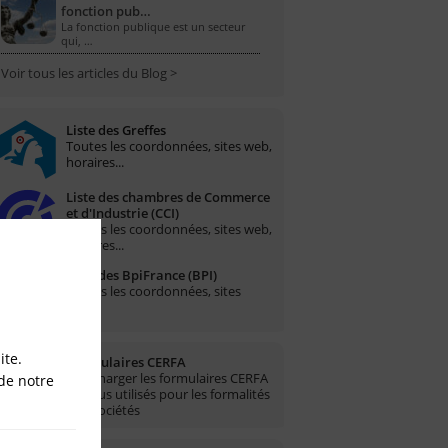
fonction pub…
La fonction publique est un secteur
qui, …
Voir tous les articles du Blog >
Liste des Greffes
Toutes les coordonnées, sites web,
horaires...
Liste des chambres de Commerce
et d'Industrie (CCI)
Toutes les coordonnées, sites web,
horaires...
Liste des BpiFrance (BPI)
Toutes les coordonnées, sites
web...
ite.
Formulaires CERFA
Télécharger les formulaires CERFA
de notre
les plus utilisés pour les formalités
des sociétés