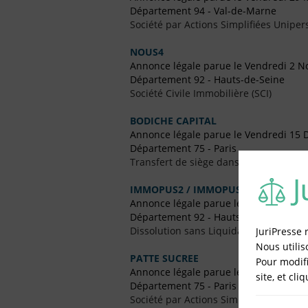
Département 94 - Val-de-Marne
Société par Actions Simplifiées Uniper
NOUS4
Annonce légale parue le Vendredi 2 
Département 92 - Hauts-de-Seine
Société Civile Immobilière (SCI)
BODICHE CAPITAL
Annonce légale parue le Vendredi 15
Département 75 - Paris
Transfert de siège dans le Même Dép
IMMOPUS2 / IMMOPUS2
Annonce légale parue le Vendredi 24 
Département 92 - Hauts-de-Seine
Dissolution sans Liquidation (Transmis
JuriPresse 
Nous utilis
PATTE SUCREE
Pour modifi
Annonce légale parue le Vendredi 23
site, et cli
Département 75 - Paris
Société par Actions Simplifiées Uniper