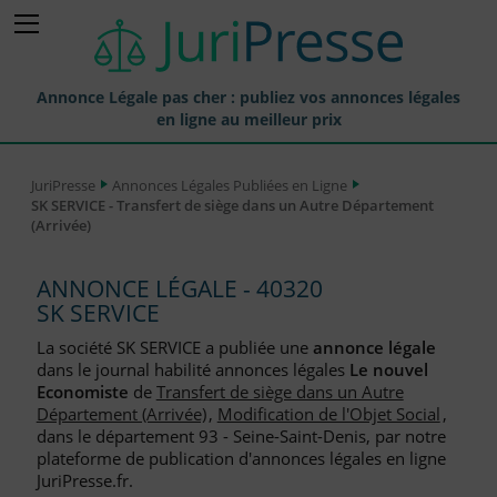
Annonce Légale pas cher : publiez vos annonces légales
en ligne au meilleur prix
Publier une Annonce légale
JuriPresse
Annonces Légales Publiées en Ligne
SK SERVICE - Transfert de siège dans un Autre Département
Annonces Légales Publiées
(Arrivée)
Tarif et Prix d'une Annonce Légale
ANNONCE LÉGALE - 40320
Journaux Habilités (JAL) Annonces Légales
SK SERVICE
Départements pour la Publication d'Annonces Légales
La société SK SERVICE a publiée une
annonce légale
dans le journal habilité annonces légales
Le nouvel
Liste des Greffes
Economiste
de
Transfert de siège dans un Autre
Département (Arrivée)
,
Modification de l'Objet Social
,
Liste des CCI
dans le département 93 - Seine-Saint-Denis, par notre
plateforme de publication d'annonces légales en ligne
Le Blog pour les Entreprises
JuriPresse.fr.