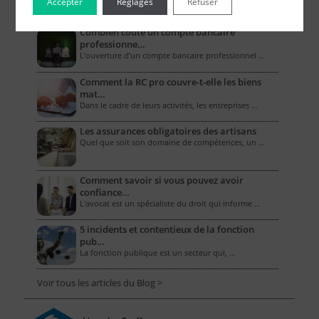
Accepter
Réglages
Refuser
Le Blog pour les Entreprises
Combien coûte un compte bancaire
professionne…
L’ouverture d’un compte bancaire professionnel …
Comment la RC pro couvre-t-elle les biens
mat…
Dans le cadre de leurs activités, les entreprises …
Les assurances obligatoires des artisans
Quel que soit son domaine de compétences, un …
Comment savoir si vous pouvez avoir
confiance…
L'avocat est un spécialiste du droit qui informe …
5 incidents et contentieux de la fonction
pub…
La fonction publique est un secteur qui, …
Voir tous les articles du Blog >