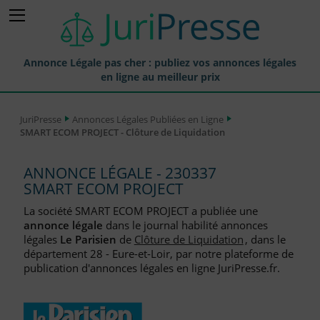
Annonce Légale pas cher : publiez vos annonces légales
en ligne au meilleur prix
Publier une Annonce légale
JuriPresse
Annonces Légales Publiées en Ligne
SMART ECOM PROJECT - Clôture de Liquidation
Annonces Légales Publiées
Tarif et Prix d'une Annonce Légale
ANNONCE LÉGALE - 230337
SMART ECOM PROJECT
Journaux Habilités (JAL) Annonces Légales
La société SMART ECOM PROJECT a publiée une
Départements pour la Publication d'Annonces Légales
annonce légale
dans le journal habilité annonces
légales
Le Parisien
de
Clôture de Liquidation
, dans le
Liste des Greffes
département 28 - Eure-et-Loir, par notre plateforme de
publication d'annonces légales en ligne JuriPresse.fr.
Liste des CCI
Le Blog pour les Entreprises