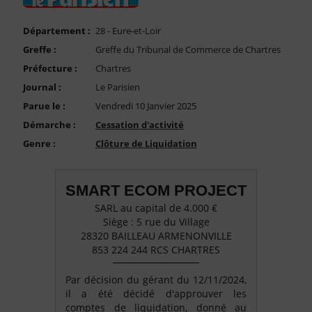
FAQ
Nous Contacter
Département :
28 - Eure-et-Loir
Greffe :
Greffe du Tribunal de Commerce de Chartres
Compte PRO
Préfecture :
Chartres
Journal :
Le Parisien
Parue le :
Vendredi 10 Janvier 2025
Démarche :
Cessation d'activité
Genre :
Clôture de Liquidation
SMART ECOM PROJECT
SARL au capital de 4.000 €
Siège : 5 rue du Village
28320 BAILLEAU ARMENONVILLE
853 224 244 RCS CHARTRES
Par décision du gérant du 12/11/2024,
il a été décidé d'approuver les
comptes de liquidation, donné au