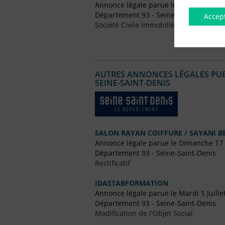
Annonce légale parue le Vendredi 22 J
Département 93 - Seine-Saint-Denis
Accep
Société Civile Immobilière (SCI)
AUTRES ANNONCES LÉGALES PUBL
SEINE-SAINT-DENIS
SALON RAYAN COIFFURE / SAYANI B
Annonce légale parue le Dimanche 17
Département 93 - Seine-Saint-Denis
Rectificatif
IDASTABFORMATION
Annonce légale parue le Mardi 5 Juille
Département 93 - Seine-Saint-Denis
Modification de l'Objet Social