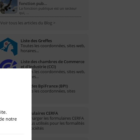
fonction pub…
La fonction publique est un secteur
qui, …
Voir tous les articles du Blog >
Liste des Greffes
Toutes les coordonnées, sites web,
horaires...
Liste des chambres de Commerce
et d'Industrie (CCI)
Toutes les coordonnées, sites web,
horaires...
Liste des BpiFrance (BPI)
Toutes les coordonnées, sites
web...
ite.
Formulaires CERFA
Télécharger les formulaires CERFA
de notre
les plus utilisés pour les formalités
des sociétés