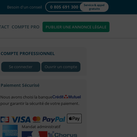
Service & appel
0 805 691 300
Besoin d'un conseil
gratuits
TACT
COMPTE PRO
PUBLIER UNE ANNONCE LÉGALE
COMPTE PROFESSIONNEL
Se connecter
Ouvrir un compte
Paiement Sécurisé
Nous avons choisi la banque
pour garantir la sécurité de votre paiement.
Mandat administratif