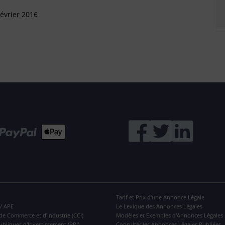
évrier 2016
Tarif et Prix d'une Annonce Légale
 / APE
Le Lexique des Annonces Légales
de Commerce et d'Industrie (CCI)
Modèles et Exemples d'Annonces Légales
ubliques d'Investissement (BPI)
Consulter les Annonces Légales Publiées