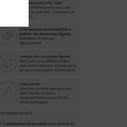
Liste des codes APE - NAF
Quelle différence entre le code
NAF et le code APE ? Comment le
trouver…
Liste des Journaux Habilités à
publier des Annonces Légales.
Définition et liste par
département
Lexique des annonces légales
Retrouvez ici la définition des
expressions les plus utilisées dans
les annonces légales et formalités.
Liens Utiles
Sélection de sites web pouvant
aider toutes sociétés :
documentation, textes de loi,
crédit participatif ...
Le saviez-vous ?
L'attestation de parution
vous permet de