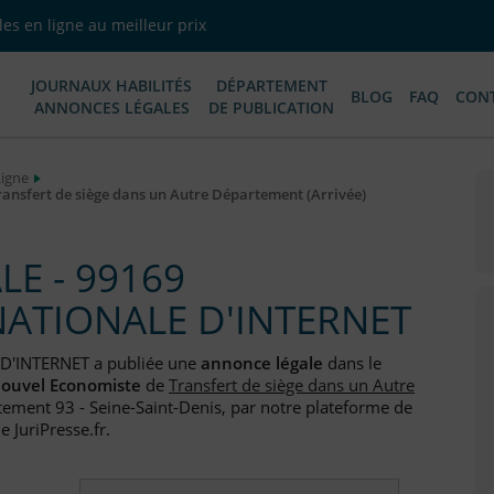
es en ligne au meilleur prix
JOURNAUX HABILITÉS
DÉPARTEMENT
BLOG
FAQ
CON
ANNONCES LÉGALES
DE PUBLICATION
Ligne
nsfert de siège dans un Autre Département (Arrivée)
E - 99169
NATIONALE D'INTERNET
D'INTERNET a publiée une
annonce légale
dans le
nouvel Economiste
de
Transfert de siège dans un Autre
tement 93 - Seine-Saint-Denis, par notre plateforme de
e JuriPresse.fr.