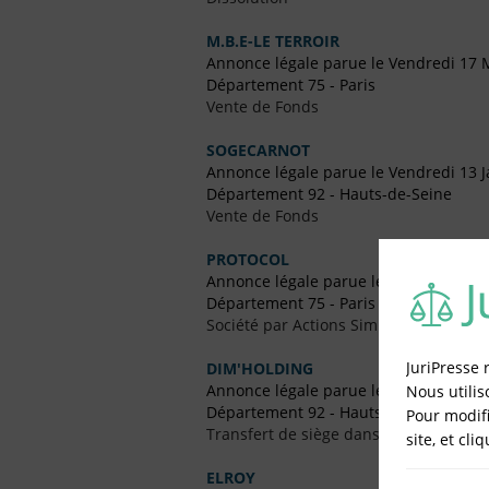
M.B.E-LE TERROIR
Annonce légale parue le Vendredi 17 
Département 75 - Paris
Vente de Fonds
SOGECARNOT
Annonce légale parue le Vendredi 13 J
Département 92 - Hauts-de-Seine
Vente de Fonds
PROTOCOL
Annonce légale parue le Vendredi 29 A
Département 75 - Paris
Société par Actions Simplifiées (SAS)
JuriPresse 
DIM'HOLDING
Annonce légale parue le Vendredi 18 
Nous utilis
Département 92 - Hauts-de-Seine
Pour modifi
Transfert de siège dans un Autre Dépa
site, et cli
ELROY