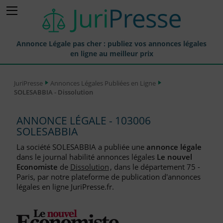
Annonce Légale pas cher : publiez vos annonces légales
en ligne au meilleur prix
Publier une Annonce légale
JuriPresse
Annonces Légales Publiées en Ligne
SOLESABBIA - Dissolution
Annonces Légales Publiées
Tarif et Prix d'une Annonce Légale
ANNONCE LÉGALE - 103006
SOLESABBIA
Journaux Habilités (JAL) Annonces Légales
La société SOLESABBIA a publiée une
annonce légale
Départements pour la Publication d'Annonces Légales
dans le journal habilité annonces légales
Le nouvel
Economiste
de
Dissolution
, dans le département 75 -
Liste des Greffes
Paris, par notre plateforme de publication d'annonces
légales en ligne JuriPresse.fr.
Liste des CCI
Le Blog pour les Entreprises