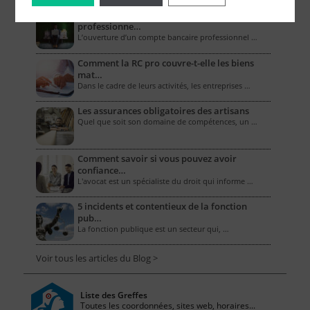
Combien coûte un compte bancaire
professionne…
L’ouverture d’un compte bancaire professionnel …
Comment la RC pro couvre-t-elle les biens
mat…
Dans le cadre de leurs activités, les entreprises …
Les assurances obligatoires des artisans
Quel que soit son domaine de compétences, un …
Comment savoir si vous pouvez avoir
confiance…
L'avocat est un spécialiste du droit qui informe …
5 incidents et contentieux de la fonction
pub…
La fonction publique est un secteur qui, …
Voir tous les articles du Blog >
Liste des Greffes
Toutes les coordonnées, sites web, horaires...