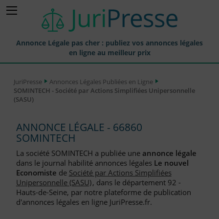
Annonce Légale pas cher : publiez vos annonces légales
en ligne au meilleur prix
Publier une Annonce légale
JuriPresse
Annonces Légales Publiées en Ligne
SOMINTECH - Société par Actions Simplifiées Unipersonnelle
Annonces Légales Publiées
(SASU)
Tarif et Prix d'une Annonce Légale
ANNONCE LÉGALE - 66860
Journaux Habilités (JAL) Annonces Légales
SOMINTECH
Départements pour la Publication d'Annonces Légales
La société SOMINTECH a publiée une
annonce légale
dans le journal habilité annonces légales
Le nouvel
Liste des Greffes
Economiste
de
Société par Actions Simplifiées
Unipersonnelle (SASU)
, dans le département 92 -
Liste des CCI
Hauts-de-Seine, par notre plateforme de publication
d'annonces légales en ligne JuriPresse.fr.
Le Blog pour les Entreprises