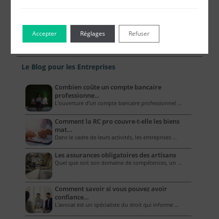
Accepter
Réglages
Refuser
Le Blog pour les Entreprises
Combien coûte un compte bancaire
professionne…
L’ouverture d’un compte bancaire professionnel …
Comment la RC pro couvre-t-elle les biens
mat…
Dans le cadre de leurs activités, les entreprises …
Les assurances obligatoires des artisans
Quel que soit son domaine de compétences, un …
Comment savoir si vous pouvez avoir
confiance…
L'avocat est un spécialiste du droit qui informe …