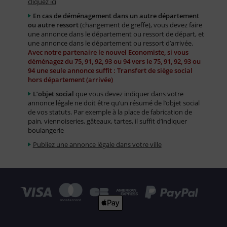
cliquez ici
En cas de déménagement dans un autre département
ou autre ressort
(changement de greffe), vous devez faire
une annonce dans le département ou ressort de départ, et
une annonce dans le département ou ressort d’arrivée.
Avec notre partenaire le nouvel Economiste, si vous
déménagez du 75, 91, 92, 93 ou 94 vers le 75, 91, 92, 93 ou
94 une seule annonce suffit : Transfert de siège social
hors département (arrivée)
L’objet social
que vous devez indiquer dans votre
annonce légale ne doit être qu’un résumé de l’objet social
de vos statuts. Par exemple à la place de fabrication de
pain, viennoiseries, gâteaux, tartes, il suffit d’indiquer
boulangerie
Publiez une annonce légale dans votre ville