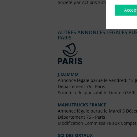
Société par Actions Simplifiées Uniper
Accep
AUTRES ANNONCES LÉGALES PUBL
PARIS
J.O.IMMO
Annonce légale parue le Vendredi 13 J
Département 75 - Paris
Société à Responsabilité Limitée (SARL
MANUTRUCKS FRANCE
Annonce légale parue le Mardi 5 Déc
Département 75 - Paris
Modification Commissaire aux Compte
SCI DES ORTAUX