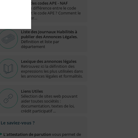
Liste des codes APE - NAF
Quelle différence entre le code
NAF et le code APE ? Comment le
trouver…
Liste des Journaux Habilités à
publier des Annonces Légales.
Définition et liste par
département
Lexique des annonces légales
Retrouvez ici la définition des
expressions les plus utilisées dans
les annonces légales et formalités.
Liens Utiles
Sélection de sites web pouvant
aider toutes sociétés :
documentation, textes de loi,
crédit participatif ...
Le saviez-vous ?
L'attestation de parution
vous permet de