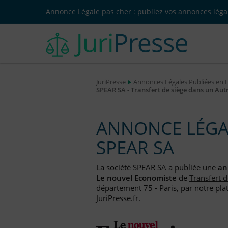
Annonce Légale pas cher : publiez vos annonces légal
JuriPresse
Annonces Légales Publiées en 
SPEAR SA - Transfert de siège dans un Au
ANNONCE LÉGAL
SPEAR SA
La société SPEAR SA a publiée une
an
Le nouvel Economiste
de
Transfert 
département 75 - Paris, par notre pla
JuriPresse.fr.