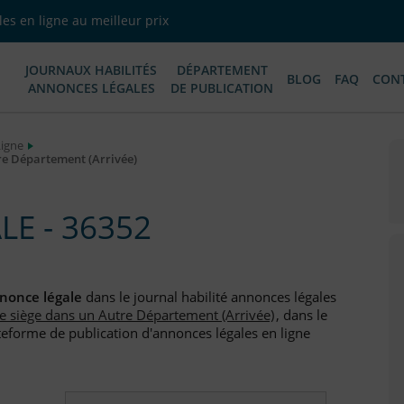
es en ligne au meilleur prix
JOURNAUX HABILITÉS
DÉPARTEMENT
BLOG
FAQ
CON
ANNONCES LÉGALES
DE PUBLICATION
Ligne
tre Département (Arrivée)
E - 36352
nonce légale
dans le journal habilité annonces légales
de siège dans un Autre Département (Arrivée)
, dans le
teforme de publication d'annonces légales en ligne