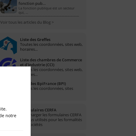
fonction pub…
La fonction publique est un secteur
qui, …
Voir tous les articles du Blog >
Liste des Greffes
Toutes les coordonnées, sites web,
horaires...
Liste des chambres de Commerce
et d'Industrie (CCI)
Toutes les coordonnées, sites web,
horaires...
Liste des BpiFrance (BPI)
Toutes les coordonnées, sites
web...
ite.
Formulaires CERFA
Télécharger les formulaires CERFA
de notre
les plus utilisés pour les formalités
des sociétés