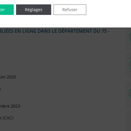
sonnelle (SASU)
ter
Réglages
Refuser
IÉES EN LIGNE DANS LE DÉPARTEMENT DU 75 -
uin 2025
)
embre 2023
s (CAC)