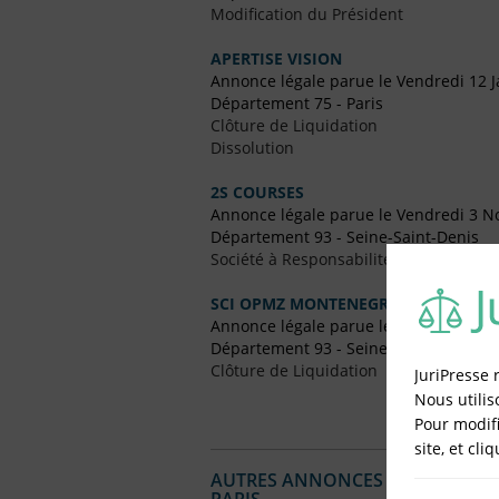
Modification du Président
APERTISE VISION
Annonce légale parue le Vendredi 12 J
Département 75 - Paris
Clôture de Liquidation
Dissolution
2S COURSES
Annonce légale parue le Vendredi 3 
Département 93 - Seine-Saint-Denis
Société à Responsabilité Limitée (SARL
SCI OPMZ MONTENEGRO
Annonce légale parue le Vendredi 26 
Département 93 - Seine-Saint-Denis
Clôture de Liquidation
JuriPresse 
Nous utilis
Pour modifi
site, et cli
AUTRES ANNONCES LÉGALES PUBL