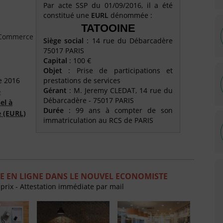
Par acte SSP du 01/09/2016, il a été
constitué une
EURL
dénommée :
TATOOINE
e Commerce
Siège social
: 14 rue du Débarcadère
75017 PARIS
Capital
: 100 €
Objet
: Prise de participations et
e 2016
prestations de services
Gérant
: M. Jeremy CLEDAT, 14 rue du
é
Débarcadère - 75017 PARIS
el à
Durée
: 99 ans à compter de son
e (EURL)
immatriculation au RCS de PARIS
E EN LIGNE DANS LE NOUVEL ECONOMISTE
 prix - Attestation immédiate par mail