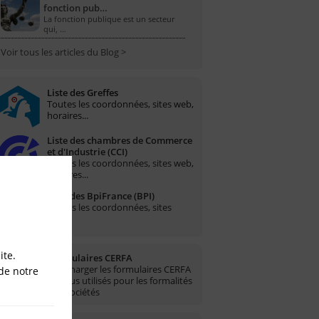
fonction pub…
La fonction publique est un secteur
qui, …
Voir tous les articles du Blog >
Liste des Greffes
Toutes les coordonnées, sites web,
horaires...
Liste des chambres de Commerce
et d'Industrie (CCI)
Toutes les coordonnées, sites web,
horaires...
Liste des BpiFrance (BPI)
Toutes les coordonnées, sites
web...
ite.
Formulaires CERFA
Télécharger les formulaires CERFA
de notre
les plus utilisés pour les formalités
des sociétés