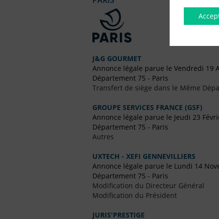
PARIS
Accep
J&G GOURMET
Annonce légale parue le Vendredi 19 A
Département 75 - Paris
Transfert de siège dans le Même Dép
GROUPE SERVICES FRANCE (GSF)
Annonce légale parue le Jeudi 23 Févr
Département 75 - Paris
Autres
UXTECH - XEFI GENNEVILLIERS
Annonce légale parue le Lundi 14 No
Département 75 - Paris
Modification du Directeur Général
Modification du Président
JURIS'PRESTIGE