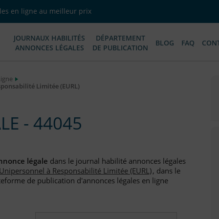
es en ligne au meilleur prix
JOURNAUX HABILITÉS
DÉPARTEMENT
BLOG
FAQ
CON
ANNONCES LÉGALES
DE PUBLICATION
Ligne
ponsabilité Limitée (EURL)
E - 44045
nnonce légale
dans le journal habilité annonces légales
 Unipersonnel à Responsabilité Limitée (EURL)
, dans le
teforme de publication d'annonces légales en ligne