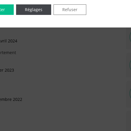
ter
Réglages
Refuser
vril 2024
artement
ier 2023
vembre 2022