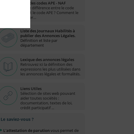
Liste des codes APE - NAF
Quelle différence entre le code
NAF et le code APE ? Comment le
trouver…
Liste des Journaux Habilités à
publier des Annonces Légales.
Définition et liste par
département
Lexique des annonces légales
Retrouvez ici la définition des
expressions les plus utilisées dans
les annonces légales et formalités.
Liens Utiles
Sélection de sites web pouvant
aider toutes sociétés :
documentation, textes de loi,
crédit participatif ...
Le saviez-vous ?
L'attestation de parution
vous permet de