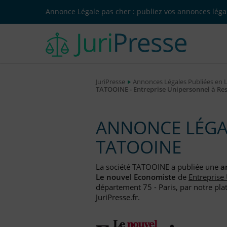
Annonce Légale pas cher : publiez vos annonces légal
JuriPresse
Annonces Légales Publiées en 
TATOOINE - Entreprise Unipersonnel à Res
ANNONCE LÉGAL
TATOOINE
La société TATOOINE a publiée une
a
Le nouvel Economiste
de
Entreprise
département 75 - Paris, par notre pla
JuriPresse.fr.