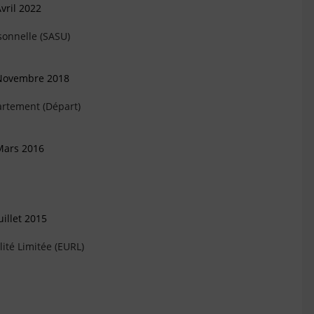
vril 2022
sonnelle (SASU)
 Novembre 2018
artement (Départ)
Mars 2016
illet 2015
ité Limitée (EURL)