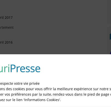
ril 2017
artement
ril 2016
Octobre 2015
)
respecte votre vie privée
ons des cookies pour vous offrir la meilleure expérience sur notre s
er vos préférences par la suite, rendez-vous dans le pied de page 
quez sur le lien 'Informations Cookies'.
IÉES EN LIGNE DANS LE DÉPARTEMENT DU 75 -