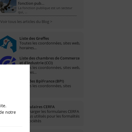
fonction pub…
La fonction publique est un secteur
qui, …
Voir tous les articles du Blog >
Liste des Greffes
Toutes les coordonnées, sites web,
horaires...
Liste des chambres de Commerce
et d'Industrie (CCI)
Toutes les coordonnées, sites web,
horaires...
Liste des BpiFrance (BPI)
Toutes les coordonnées, sites
web...
ite.
Formulaires CERFA
Télécharger les formulaires CERFA
de notre
les plus utilisés pour les formalités
des sociétés