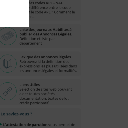
Liste des codes APE - NAF
Quelle différence entre le code
NAF et le code APE ? Comment le
trouver…
Liste des Journaux Habilités à
publier des Annonces Légales.
Définition et liste par
département
Lexique des annonces légales
Retrouvez ici la définition des
expressions les plus utilisées dans
les annonces légales et formalités.
Liens Utiles
Sélection de sites web pouvant
aider toutes sociétés :
documentation, textes de loi,
crédit participatif ...
Le saviez-vous ?
L'attestation de parution
vous permet de