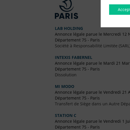
Accep
LAB HOLDING
Annonce légale parue le Mercredi 12
Département 75 - Paris
Société à Responsabilité Limitée (SARL
INTEXIS FABERNEL
Annonce légale parue le Mardi 21 Mar
Département 75 - Paris
Dissolution
MI MODO
Annonce légale parue le Vendredi 21 
Département 75 - Paris
Transfert de Siège dans un Autre Dép
STATION C
Annonce légale parue le Vendredi 1 Ju
Département 75 - Paris