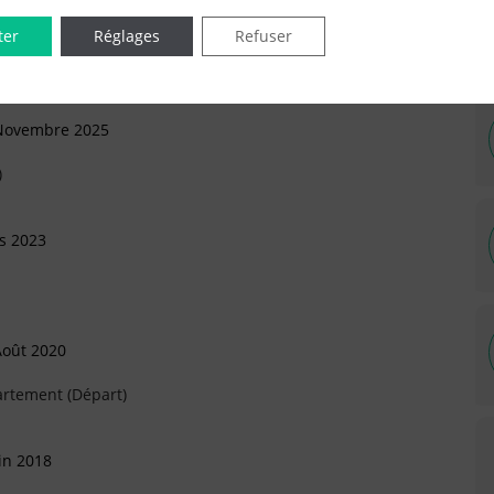
ter
Réglages
Refuser
 Novembre 2025
)
s 2023
Août 2020
artement (Départ)
in 2018