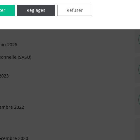
ter
Réglages
Refuser
uin 2026
sonnelle (SASU)
2023
cembre 2022
Décembre 2020