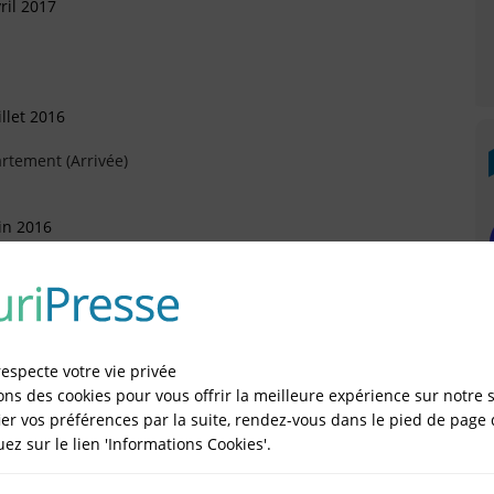
ril 2017
llet 2016
rtement (Arrivée)
in 2016
nvier 2016
respecte votre vie privée
ons des cookies pour vous offrir la meilleure expérience sur notre s
er vos préférences par la suite, rendez-vous dans le pied de page 
quez sur le lien 'Informations Cookies'.
IÉES EN LIGNE DANS LE DÉPARTEMENT DU 94 -