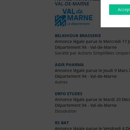
VAL-DE-MARNE
Accep
BELKHIOUR BRASSERIE
Annonce légale parue le Mercredi 17 J
Département 94 - Val-de-Marne
Société par Actions Simplifiées Uniper
AGIR PHARMA
Annonce légale parue le Jeudi 9 Mars 
Département 94 - Val-de-Marne
Autres
DRFO ETUDES
Annonce légale parue le Mardi 20 Dé
Département 94 - Val-de-Marne
Dissolution
RS BAT
Annonce légale parue le Vendredi 4 