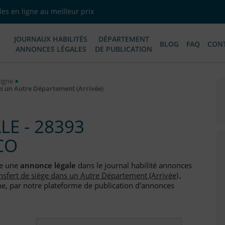
es en ligne au meilleur prix
JOURNAUX HABILITÉS
DÉPARTEMENT
BLOG
FAQ
CON
ANNONCES LÉGALES
DE PUBLICATION
Ligne
s un Autre Département (Arrivée)
E - 28393
CO
ée une
annonce légale
dans le journal habilité annonces
nsfert de siège dans un Autre Département (Arrivée)
,
e, par notre plateforme de publication d'annonces