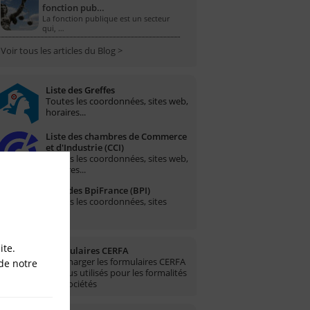
fonction pub…
La fonction publique est un secteur
qui, …
Voir tous les articles du Blog >
Liste des Greffes
Toutes les coordonnées, sites web,
horaires...
Liste des chambres de Commerce
et d'Industrie (CCI)
Toutes les coordonnées, sites web,
horaires...
Liste des BpiFrance (BPI)
Toutes les coordonnées, sites
web...
ite.
Formulaires CERFA
Télécharger les formulaires CERFA
de notre
les plus utilisés pour les formalités
des sociétés