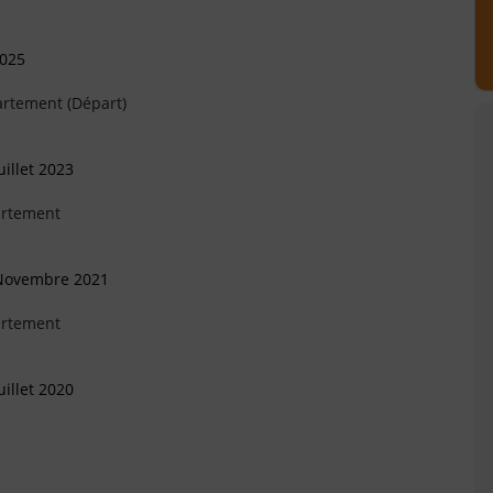
2025
artement (Départ)
illet 2023
artement
 Novembre 2021
artement
illet 2020