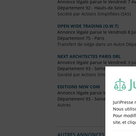
Annonce légale parue le Vendredi 7 Av
Département 92 - Hauts-de-Seine
Société par Actions Simplifiées (SAS)
OPEN WIDE TRADING (O.W.T)
Annonce légale parue le Vendredi 8 Jui
Département 75 - Paris
Transfert de siège dans un Autre Dépa
NEXT ARCHITECTES PARIS DRL
Annonce légale parue le Vendredi 3 Ju
Département 93 - Seine-Saint-Denis
Société par Actions Simplifiées (SAS)
EDITIONS NEW COM
Annonce légale parue le Vendredi 8 Ja
Département 93 - Seine-Saint-Denis
JuriPresse 
Autres
Nous utilis
Pour modifi
site, et cli
AUTRES ANNONCES LÉGALES PUBL