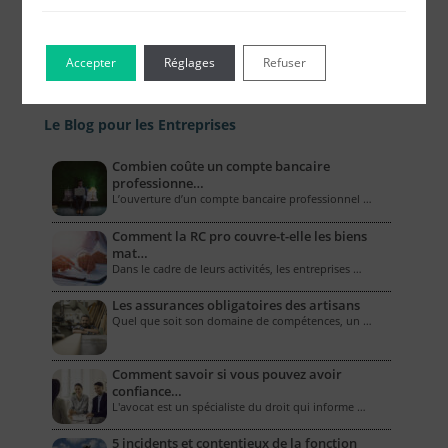
Accepter
Réglages
Refuser
Le Blog pour les Entreprises
Combien coûte un compte bancaire
professionne…
L’ouverture d’un compte bancaire professionnel …
Comment la RC pro couvre-t-elle les biens
mat…
Dans le cadre de leurs activités, les entreprises …
Les assurances obligatoires des artisans
Quel que soit son domaine de compétences, un …
Comment savoir si vous pouvez avoir
confiance…
L'avocat est un spécialiste du droit qui informe …
5 incidents et contentieux de la fonction