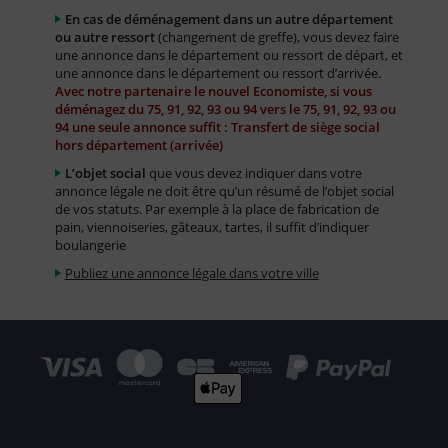
En cas de déménagement dans un autre département
ou autre ressort
(changement de greffe), vous devez faire
une annonce dans le département ou ressort de départ, et
une annonce dans le département ou ressort d’arrivée.
Avec notre partenaire le nouvel Economiste, si vous
déménagez du 75, 91, 92, 93 ou 94 vers le 75, 91, 92, 93 ou
94 une seule annonce suffit : Transfert de siège social
hors département (arrivée)
L’objet social
que vous devez indiquer dans votre
annonce légale ne doit être qu’un résumé de l’objet social
de vos statuts. Par exemple à la place de fabrication de
pain, viennoiseries, gâteaux, tartes, il suffit d’indiquer
boulangerie
Publiez une annonce légale dans votre ville