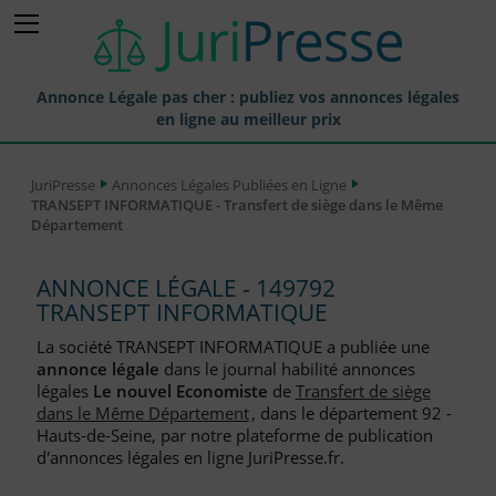
Annonce Légale pas cher : publiez vos annonces légales
en ligne au meilleur prix
Publier une Annonce légale
JuriPresse
Annonces Légales Publiées en Ligne
TRANSEPT INFORMATIQUE - Transfert de siège dans le Même
Annonces Légales Publiées
Département
Tarif et Prix d'une Annonce Légale
ANNONCE LÉGALE - 149792
Journaux Habilités (JAL) Annonces Légales
TRANSEPT INFORMATIQUE
Départements pour la Publication d'Annonces Légales
La société TRANSEPT INFORMATIQUE a publiée une
annonce légale
dans le journal habilité annonces
Liste des Greffes
légales
Le nouvel Economiste
de
Transfert de siège
dans le Même Département
, dans le département 92 -
Liste des CCI
Hauts-de-Seine, par notre plateforme de publication
d'annonces légales en ligne JuriPresse.fr.
Le Blog pour les Entreprises