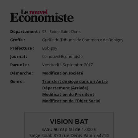
FAQ
Nous Contacter
Compte PRO
Département :
93 - Seine-Saint-Denis
Greffe :
Greffe du Tribunal de Commerce de Bobigny
Préfecture :
Bobigny
Journal :
Le nouvel Economiste
Parue le :
Vendredi 1 Septembre 2017
Démarche :
Modification société
Genre :
Transfert de siège dans un Autre
Département (Arrivée)
Modification du Président
Modification de l'Objet Social
VISION BAT
SASU au capital de 1.000 €
Siège soial: 870 rue Denis Papin 54710