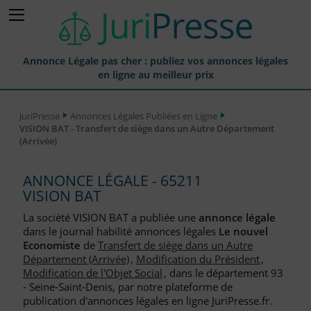
Annonce Légale pas cher : publiez vos annonces légales
en ligne au meilleur prix
Publier une Annonce légale
JuriPresse
Annonces Légales Publiées en Ligne
VISION BAT - Transfert de siège dans un Autre Département
Annonces Légales Publiées
(Arrivée)
Tarif et Prix d'une Annonce Légale
ANNONCE LÉGALE - 65211
Journaux Habilités (JAL) Annonces Légales
VISION BAT
Départements pour la Publication d'Annonces Légales
La société VISION BAT a publiée une
annonce légale
dans le journal habilité annonces légales
Le nouvel
Liste des Greffes
Economiste
de
Transfert de siège dans un Autre
Département (Arrivée)
,
Modification du Président
,
Liste des CCI
Modification de l'Objet Social
, dans le département 93
- Seine-Saint-Denis, par notre plateforme de
Le Blog pour les Entreprises
publication d'annonces légales en ligne JuriPresse.fr.