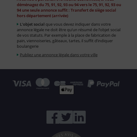
déménagez du 75, 91, 92, 93 ou 94 vers le 75, 91, 92, 93 ou
94 une seule annonce suffit : Transfert de siège social
hors département (arrivée)
L’objet social
que vous devez indiquer dans votre
annonce légale ne doit être qu’un résumé de l’objet social
de vos statuts. Par exemple à la place de fabrication de
pain, viennoiseries, gâteaux, tartes, il suffit d’indiquer
boulangerie
Publiez une annonce légale dans votre ville