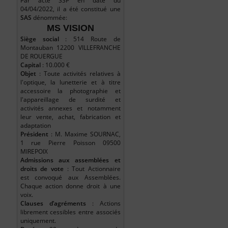
Par acte SSP en date du
04/04/2022, il a été constitué une
SAS
dénommée:
MS VISION
Siège social
: 514 Route de
Montauban 12200 VILLEFRANCHE
DE ROUERGUE
Capital
: 10.000 €
Objet
: Toute activités relatives à
l'optique, la lunetterie et à titre
accessoire la photographie et
l'appareillage de surdité et
activités annexes et notamment
leur vente, achat, fabrication et
adaptation
Président
: M. Maxime SOURNAC,
1 rue Pierre Poisson 09500
MIREPOIX
Admissions aux assemblées et
droits de vote
: Tout Actionnaire
est convoqué aux Assemblées.
Chaque action donne droit à une
voix.
Clauses d’agréments
: Actions
librement cessibles entre associés
uniquement.