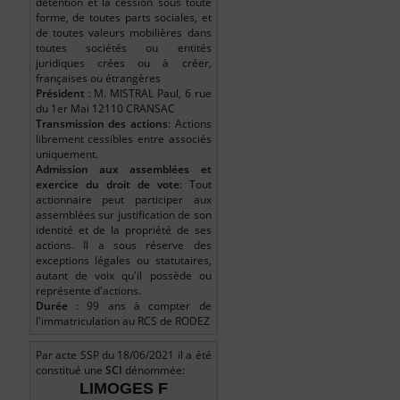
détention et la cession sous toute
forme, de toutes parts sociales, et
de toutes valeurs mobilières dans
toutes sociétés ou entités
juridiques crées ou à créer,
françaises ou étrangères
Président
: M. MISTRAL Paul, 6 rue
du 1er Mai 12110 CRANSAC
Transmission des actions
: Actions
librement cessibles entre associés
uniquement.
Admission aux assemblées et
exercice du droit de vote
: Tout
actionnaire peut participer aux
assemblées sur justification de son
identité et de la propriété de ses
actions. Il a sous réserve des
exceptions légales ou statutaires,
autant de voix qu'il possède ou
représente d'actions.
Durée
: 99 ans à compter de
l'immatriculation au RCS de RODEZ
Par acte SSP du 18/06/2021 il a été
constitué une
SCI
dénommée:
LIMOGES F