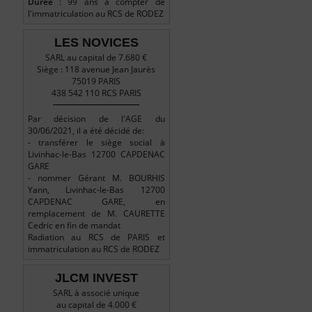
Durée
: 99 ans à compter de
l'immatriculation au RCS de RODEZ
LES NOVICES
SARL au capital de 7.680 €
Siège : 118 avenue Jean Jaurès
75019 PARIS
438 542 110 RCS PARIS
Par décision de l'AGE du
30/06/2021, il a été décidé de:
- transférer le siège social à
Livinhac-le-Bas 12700 CAPDENAC
GARE
- nommer Gérant M. BOURHIS
Yann, Livinhac-le-Bas 12700
CAPDENAC GARE, en
remplacement de M. CAURETTE
Cedric en fin de mandat
Radiation au RCS de PARIS et
immatriculation au RCS de RODEZ
JLCM INVEST
SARL à associé unique
au capital de 4.000 €