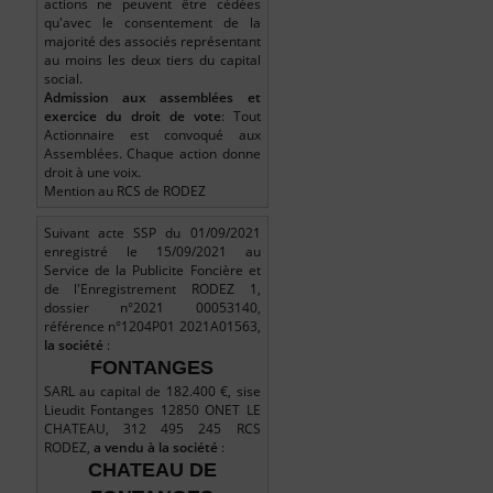
actions ne peuvent être cédées
qu'avec le consentement de la
majorité des associés représentant
au moins les deux tiers du capital
social.
Admission aux assemblées et
exercice du droit de vote
: Tout
Actionnaire est convoqué aux
Assemblées. Chaque action donne
droit à une voix.
Mention au RCS de RODEZ
Suivant acte SSP du 01/09/2021
enregistré le 15/09/2021 au
Service de la Publicite Foncière et
de l'Enregistrement RODEZ 1,
dossier n°2021 00053140,
référence n°1204P01 2021A01563,
la société
:
FONTANGES
SARL au capital de 182.400 €, sise
Lieudit Fontanges 12850 ONET LE
CHATEAU, 312 495 245 RCS
RODEZ,
a vendu à la société
:
CHATEAU DE