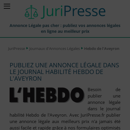
Annonce Légale pas cher : publiez vos annonces légales
en ligne au meilleur prix
Publier une Annonce légale
JuriPresse
Journaux d'Annonces Légales
Hebdo de l'Aveyron
Annonces Légales Publiées
PUBLIEZ UNE ANNONCE LÉGALE DANS
Tarif et Prix d'une Annonce Légale
LE JOURNAL HABILITÉ HEBDO DE
Journaux Habilités (JAL) Annonces Légales
L'AVEYRON
Départements pour la Publication d'Annonces Légales
Besoin de
publier une
Liste des Greffes
annonce légale
dans le journal
Liste des CCI
habilité Hebdo de l'Aveyron. Avec JuriPresse.fr publier
Le Blog pour les Entreprises
une annonce légale aux meilleurs prix n'a jamais été
aussi facile et rapide grâce à nos formulaires optimisés