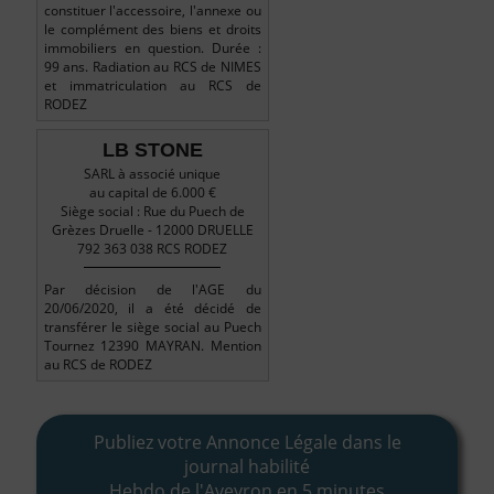
constituer l'accessoire, l'annexe ou
le complément des biens et droits
immobiliers en question. Durée :
99 ans. Radiation au RCS de NIMES
et immatriculation au RCS de
RODEZ
LB STONE
SARL à associé unique
au capital de 6.000 €
Siège social : Rue du Puech de
Grèzes Druelle - 12000 DRUELLE
792 363 038 RCS RODEZ
Par décision de l'AGE du
20/06/2020, il a été décidé de
transférer le siège social au Puech
Tournez 12390 MAYRAN. Mention
au RCS de RODEZ
Publiez votre Annonce Légale dans le
journal habilité
Hebdo de l'Aveyron en 5 minutes