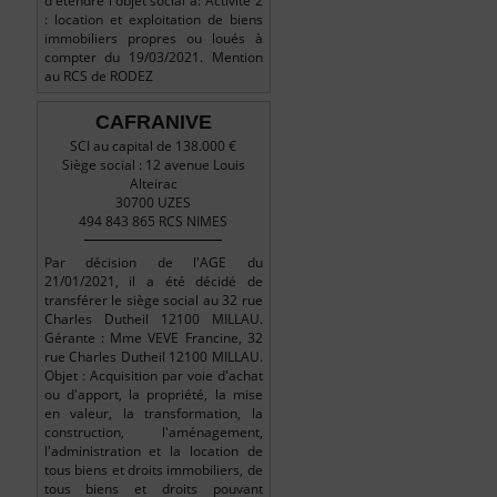
d'étendre l'objet social à: Activité 2
: location et exploitation de biens
immobiliers propres ou loués à
compter du 19/03/2021. Mention
au RCS de RODEZ
CAFRANIVE
SCI au capital de 138.000 €
Siège social : 12 avenue Louis
Alteirac
30700 UZES
494 843 865 RCS NIMES
Par décision de l'AGE du
21/01/2021, il a été décidé de
transférer le siège social au 32 rue
Charles Dutheil 12100 MILLAU.
Gérante : Mme VEVE Francine, 32
rue Charles Dutheil 12100 MILLAU.
Objet : Acquisition par voie d'achat
ou d'apport, la propriété, la mise
en valeur, la transformation, la
construction, l'aménagement,
l'administration et la location de
tous biens et droits immobiliers, de
tous biens et droits pouvant