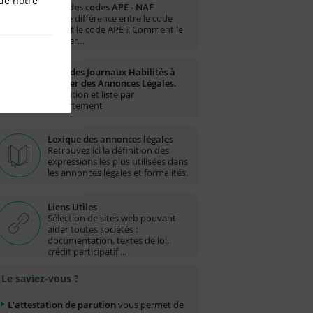
de notre
Liste des codes APE - NAF
Quelle différence entre le code
NAF et le code APE ? Comment le
trouver…
Liste des Journaux Habilités à
publier des Annonces Légales.
Définition et liste par
département
Lexique des annonces légales
Retrouvez ici la définition des
expressions les plus utilisées dans
les annonces légales et formalités.
Liens Utiles
Sélection de sites web pouvant
aider toutes sociétés :
documentation, textes de loi,
crédit participatif ...
Le saviez-vous ?
L'attestation de parution
vous permet de