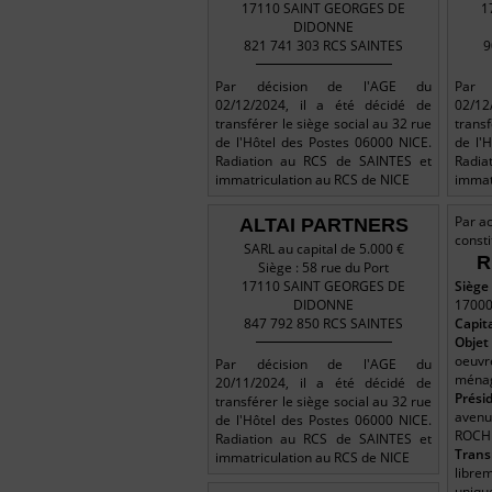
17110 SAINT GEORGES DE
1
DIDONNE
821 741 303 RCS SAINTES
9
Par décision de l'AGE du
Par 
02/12/2024, il a été décidé de
02/12
transférer le siège social au 32 rue
transf
de l'Hôtel des Postes 06000 NICE.
de l'
Radiation au RCS de SAINTES et
Radia
immatriculation au RCS de NICE
immat
Par ac
ALTAI PARTNERS
const
SARL au capital de 5.000 €
R
Siège : 58 rue du Port
17110 SAINT GEORGES DE
Siège 
DIDONNE
17000
847 792 850 RCS SAINTES
Capit
Objet
oeuvr
Par décision de l'AGE du
ména
20/11/2024, il a été décidé de
Prési
transférer le siège social au 32 rue
aven
de l'Hôtel des Postes 06000 NICE.
ROCH
Radiation au RCS de SAINTES et
Trans
immatriculation au RCS de NICE
libre
uniqu