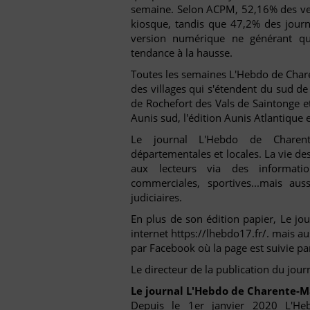
semaine. Selon ACPM, 52,16% des ven
kiosque, tandis que 47,2% des journ
version numérique ne générant q
tendance à la hausse.
Toutes les semaines L'Hebdo de Charen
des villages qui s'étendent du sud d
de Rochefort des Vals de Saintonge 
Aunis sud, l'édition Aunis Atlantique e
Le journal L'Hebdo de Charente
départementales et locales. La vie des
aux lecteurs via des information
commerciales, sportives...mais au
judiciaires.
En plus de son édition papier, Le jo
internet https://lhebdo17.fr/. mais au
par Facebook où la page est suivie pa
Le directeur de la publication du jou
Le journal L'Hebdo de Charente-Ma
Depuis le 1er janvier 2020 L'Heb