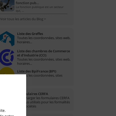
fonction pub…
La fonction publique est un secteur
qui, …
Voir tous les articles du Blog >
Liste des Greffes
Toutes les coordonnées, sites web,
horaires...
Liste des chambres de Commerce
et d'Industrie (CCI)
Toutes les coordonnées, sites web,
horaires...
Liste des BpiFrance (BPI)
Toutes les coordonnées, sites
web...
Formulaires CERFA
Télécharger les formulaires CERFA
les plus utilisés pour les formalités
des sociétés
ite.