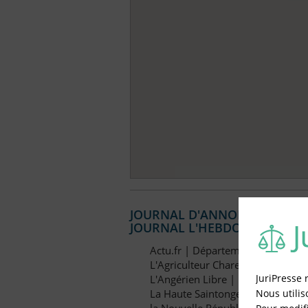
JOURNAL D'ANNONCES LÉGALES
JOURNAL L'HEBDO DE CHARE
Actu.fr | Département: 17
L'Agriculteur Charentais | Dépar
JuriPresse 
L'Angérien Libre | Département:
Nous utilis
La Haute Saintonge | Départemen
la Nouvelle République | Départ