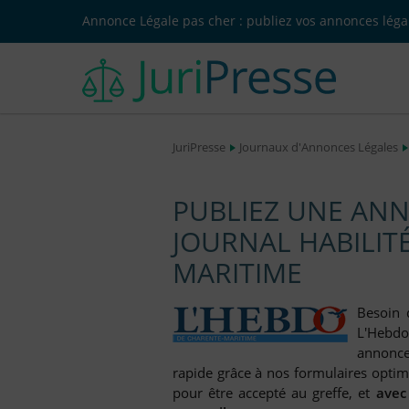
Annonce Légale pas cher : publiez vos annonces légal
JuriPresse
Journaux d'Annonces Légales
PUBLIEZ UNE ANN
JOURNAL HABILIT
MARITIME
Besoin 
L'Hebdo
annonce 
rapide grâce à nos formulaires optimi
pour être accepté au greffe, et
avec