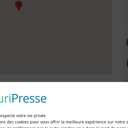
 (JAL) OÙ EST HABILITÉ À PUBLIER LE
NTE-MARITIME
tement: 17
respecte votre vie privée
 17
ons des cookies pour vous offrir la meilleure expérience sur notre s
t: 17
ement: 17