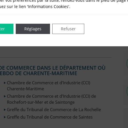
er vos préférences par la suite, rendez-vous dans le pied de page 
nt: 17
quez sur le lien 'Informations Cookies'.
7
ter
Réglages
Refuser
 (JAL) habilités non exhaustive
L DE COMMERCE DANS LE DÉPARTEMENT OÙ
'HEBDO DE CHARENTE-MARITIME
Chambre de Commerce et d'Industrie (CCI)
Charente-Maritime
Chambre de Commerce et d'Industrie (CCI) de
Rochefort-sur-Mer et de Saintonge
Greffe du Tribunal de Commerce de La Rochelle
Greffe du Tribunal de Commerce de Saintes