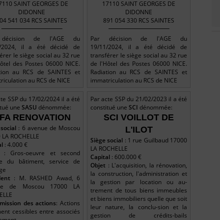
7110 SAINT GEORGES DE
17110 SAINT GEORGES DE
DIDONNE
DIDONNE
04 541 034 RCS SAINTES
891 054 330 RCS SAINTES
décision de l'AGE du
Par décision de l'AGE du
/2024, il a été décidé de
19/11/2024, il a été décidé de
érer le siège social au 32 rue
transférer le siège social au 32 rue
Hôtel des Postes 06000 NICE.
de l'Hôtel des Postes 06000 NICE.
tion au RCS de SAINTES et
Radiation au RCS de SAINTES et
riculation au RCS de NICE
immatriculation au RCS de NICE
te SSP du 17/02/2024 il a été
Par acte SSP du 21/02/2023 il a été
itué une
SASU
dénommée:
constitué une
SCI
dénommée:
FA RENOVATION
SCI VOILLOT DE
social
: 6 avenue de Moscou
L'ILOT
 LA ROCHELLE
Siège social
: 1 rue Guilbaud 17000
al
: 4.000 €
LA ROCHELLE
: Gros-oeuvre et second
Capital
: 600.000 €
e du bâtiment, service de
Objet
: L'acquisition, la rénovation,
ge
la construction, l'administration et
dent
: M. RASHED Awad, 6
la gestion par location ou au-
ue de Moscou 17000 LA
trement de tous biens immeubles
ELLE
et biens immobiliers quelle que soit
mission des actions
: Actions
leur nature, la conclu-sion et la
ment cessibles entre associés
gestion de crédits-bails
ement.