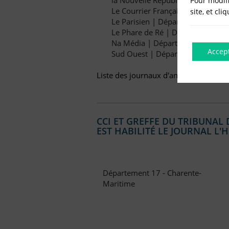
Pour modifi
Le Courrier Français | Départeme
site, et cli
Le Parisien | Département: 17
Le Phare de Ré | Département: 1
Na Média | Département: 17
Accep
Sud Ouest | Département: 17
Liste des journaux d'annonces légales
CCI ET GREFFE DU TRIBUNA
EST HABILITÉ LE JOURNAL L
Département 17 - Charente-
Maritime