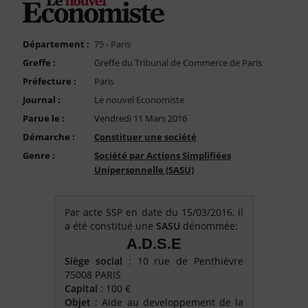
FAQ
Nous Contacter
Département :
75 - Paris
Compte PRO
Greffe :
Greffe du Tribunal de Commerce de Paris
Préfecture :
Paris
Journal :
Le nouvel Economiste
Parue le :
Vendredi 11 Mars 2016
Démarche :
Constituer une société
Genre :
Société par Actions Simplifiées
Unipersonnelle (SASU)
Par acte SSP en date du 15/03/2016, il
a été constitué une
SASU
dénommée:
A.D.S.E
Siège social
: 10 rue de Penthièvre
75008 PARIS
Capital
: 100 €
Objet
: Aide au developpement de la