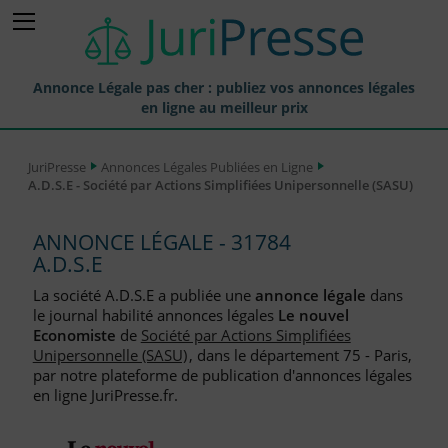
Annonce Légale pas cher : publiez vos annonces légales
en ligne au meilleur prix
Publier une Annonce légale
JuriPresse
Annonces Légales Publiées en Ligne
A.D.S.E - Société par Actions Simplifiées Unipersonnelle (SASU)
Annonces Légales Publiées
Tarif et Prix d'une Annonce Légale
ANNONCE LÉGALE - 31784
A.D.S.E
Journaux Habilités (JAL) Annonces Légales
La société A.D.S.E a publiée une
annonce légale
dans
Départements pour la Publication d'Annonces Légales
le journal habilité annonces légales
Le nouvel
Economiste
de
Société par Actions Simplifiées
Liste des Greffes
Unipersonnelle (SASU)
, dans le département 75 - Paris,
par notre plateforme de publication d'annonces légales
Liste des CCI
en ligne JuriPresse.fr.
Le Blog pour les Entreprises