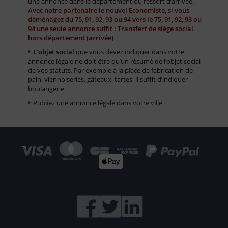
une annonce dans le département ou ressort d’arrivée.
Avec notre partenaire le nouvel Economiste, si vous
déménagez du 75, 91, 92, 93 ou 94 vers le 75, 91, 92, 93 ou
94 une seule annonce suffit : Transfert de siège social
hors département (arrivée)
L’objet social
que vous devez indiquer dans votre
annonce légale ne doit être qu’un résumé de l’objet social
de vos statuts. Par exemple à la place de fabrication de
pain, viennoiseries, gâteaux, tartes, il suffit d’indiquer
boulangerie
Publiez une annonce légale dans votre ville