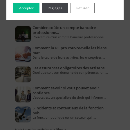
Accepter
Réglages
Refuser
Le Blog pour les Entreprises
Combien coûte un compte bancaire
professionne…
L’ouverture d’un compte bancaire professionnel …
Comment la RC pro couvre-t-elle les biens
mat…
Dans le cadre de leurs activités, les entreprises …
Les assurances obligatoires des artisans
Quel que soit son domaine de compétences, un …
Comment savoir si vous pouvez avoir
confiance…
L'avocat est un spécialiste du droit qui informe …
5 incidents et contentieux de la fonction
pub…
La fonction publique est un secteur qui, …
Voir tous les articles du Blog >