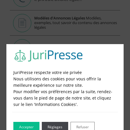
Modèles d'Annonces Légales
Modèles,
exemples, tout savoir du contenu des annonces
légales
Consulter les annonces légales en ligne
publiées par JuriPresse
Publier votre Annonce Légales en 5 Minutes, c'est
Facile
JuriPresse respecte votre vie privée
Nous utilisons des cookies pour vous offrir la
1 - Remplissez le formulaire
meilleure expérience sur notre site.
Pour modifier vos préférences par la suite, rendez-
2 - Obtenez immédiatement le prix
vous dans le pied de page de notre site, et cliquez
3 - Réglez et recevez par mail votre attestation
sur le lien 'Informations Cookies'.
Choisissez votre formulaire :
Constitution de société
Modification de société
Accepter
Réglages
Refuser