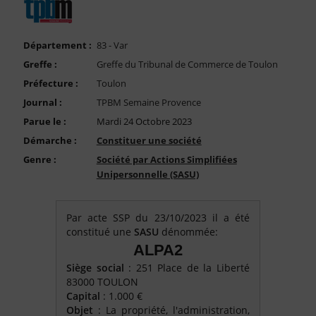
FAQ
Nous Contacter
Département :
83 - Var
Compte PRO
Greffe :
Greffe du Tribunal de Commerce de Toulon
Préfecture :
Toulon
Journal :
TPBM Semaine Provence
Parue le :
Mardi 24 Octobre 2023
Démarche :
Constituer une société
Genre :
Société par Actions Simplifiées
Unipersonnelle (SASU)
Par acte SSP du 23/10/2023 il a été
constitué une
SASU
dénommée:
ALPA2
Siège social
: 251 Place de la Liberté
83000 TOULON
Capital
: 1.000 €
Objet
: La propriété, l'administration,