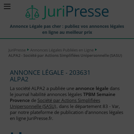
Annonce Légale pas cher : publiez vos annonces légales
en ligne au meilleur prix
Publier une Annonce légale
JuriPresse
Annonces Légales Publiées en Ligne
ALPA2 - Société par Actions Simplifiées Unipersonnelle (SASU)
Annonces Légales Publiées
Tarif et Prix d'une Annonce Légale
ANNONCE LÉGALE - 203631
ALPA2
Journaux Habilités (JAL) Annonces Légales
La société ALPA2 a publiée une
annonce légale
dans
Départements pour la Publication d'Annonces Légales
le journal habilité annonces légales
TPBM Semaine
Provence
de
Société par Actions Simplifiées
Liste des Greffes
Unipersonnelle (SASU)
, dans le département 83 - Var,
par notre plateforme de publication d'annonces légales
Liste des CCI
en ligne JuriPresse.fr.
Le Blog pour les Entreprises