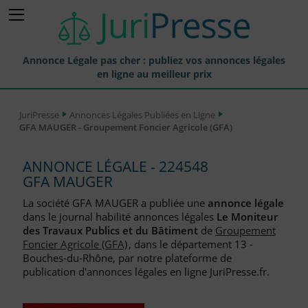
Annonce Légale pas cher : publiez vos annonces légales
en ligne au meilleur prix
Publier une Annonce légale
JuriPresse
Annonces Légales Publiées en Ligne
GFA MAUGER - Groupement Foncier Agricole (GFA)
Annonces Légales Publiées
Tarif et Prix d'une Annonce Légale
ANNONCE LÉGALE - 224548
GFA MAUGER
Journaux Habilités (JAL) Annonces Légales
La société GFA MAUGER a publiée une
annonce légale
Départements pour la Publication d'Annonces Légales
dans le journal habilité annonces légales
Le Moniteur
des Travaux Publics et du Bâtiment
de
Groupement
Liste des Greffes
Foncier Agricole (GFA)
, dans le département 13 -
Bouches-du-Rhône, par notre plateforme de
Liste des CCI
publication d'annonces légales en ligne JuriPresse.fr.
Le Blog pour les Entreprises