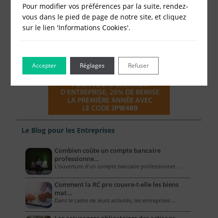
Pour modifier vos préférences par la suite, rendez-
vous dans le pied de page de notre site, et cliquez
sur le lien 'Informations Cookies'.
Accepter
Réglages
Refuser
Le Blog pour les Entreprises
Combien coûte un compte bancaire
professionne…
L’ouverture d’un compte bancaire professionnel …
Comment la RC pro couvre-t-elle les biens
mat…
Dans le cadre de leurs activités, les entreprises …