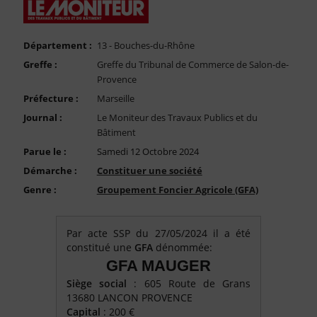
FAQ
Nous Contacter
Département :
13 - Bouches-du-Rhône
Compte PRO
Greffe :
Greffe du Tribunal de Commerce de Salon-de-
Provence
Préfecture :
Marseille
Journal :
Le Moniteur des Travaux Publics et du
Bâtiment
Parue le :
Samedi 12 Octobre 2024
Démarche :
Constituer une société
Genre :
Groupement Foncier Agricole (GFA)
Par acte SSP du 27/05/2024 il a été
constitué une
GFA
dénommée:
GFA MAUGER
Siège social
: 605 Route de Grans
13680 LANCON PROVENCE
Capital
: 200 €