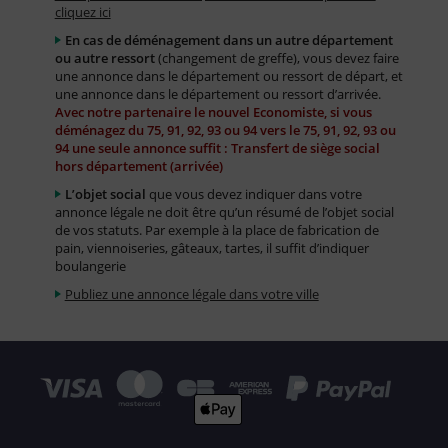
cliquez ici
En cas de déménagement dans un autre département
ou autre ressort
(changement de greffe), vous devez faire
une annonce dans le département ou ressort de départ, et
une annonce dans le département ou ressort d’arrivée.
Avec notre partenaire le nouvel Economiste, si vous
déménagez du 75, 91, 92, 93 ou 94 vers le 75, 91, 92, 93 ou
94 une seule annonce suffit : Transfert de siège social
hors département (arrivée)
L’objet social
que vous devez indiquer dans votre
annonce légale ne doit être qu’un résumé de l’objet social
de vos statuts. Par exemple à la place de fabrication de
pain, viennoiseries, gâteaux, tartes, il suffit d’indiquer
boulangerie
Publiez une annonce légale dans votre ville