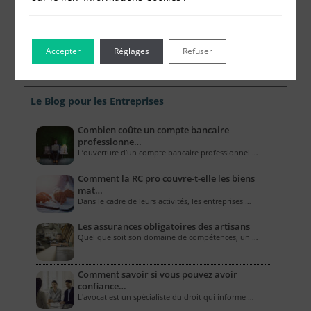
Accepter
Réglages
Refuser
Le Blog pour les Entreprises
Combien coûte un compte bancaire
professionne…
L’ouverture d’un compte bancaire professionnel …
Comment la RC pro couvre-t-elle les biens
mat…
Dans le cadre de leurs activités, les entreprises …
Les assurances obligatoires des artisans
Quel que soit son domaine de compétences, un …
Comment savoir si vous pouvez avoir
confiance…
L'avocat est un spécialiste du droit qui informe …