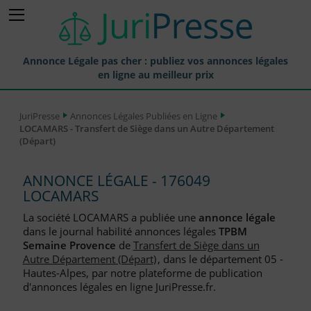
Annonce Légale pas cher : publiez vos annonces légales
en ligne au meilleur prix
Publier une Annonce légale
JuriPresse
Annonces Légales Publiées en Ligne
LOCAMARS - Transfert de Siège dans un Autre Département
Annonces Légales Publiées
(Départ)
Tarif et Prix d'une Annonce Légale
ANNONCE LÉGALE - 176049
Journaux Habilités (JAL) Annonces Légales
LOCAMARS
Départements pour la Publication d'Annonces Légales
La société LOCAMARS a publiée une
annonce légale
dans le journal habilité annonces légales
TPBM
Liste des Greffes
Semaine Provence
de
Transfert de Siège dans un
Autre Département (Départ)
, dans le département 05 -
Liste des CCI
Hautes-Alpes, par notre plateforme de publication
d'annonces légales en ligne JuriPresse.fr.
Le Blog pour les Entreprises