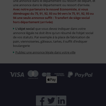
une annonce dans le département ou ressort de départ, et
une annonce dans le département ou ressort d’arrivée.
Avec notre partenaire le nouvel Economiste, si vous
déménagez du 75, 91, 92, 93 ou 94 vers le 75, 91, 92, 93 ou
94 une seule annonce suffit : Transfert de siège social
hors département (arrivée)
L’objet social
que vous devez indiquer dans votre
annonce légale ne doit être qu’un résumé de l’objet social
de vos statuts. Par exemple à la place de fabrication de
pain, viennoiseries, gâteaux, tartes, il suffit d’indiquer
boulangerie
Publiez une annonce légale dans votre ville