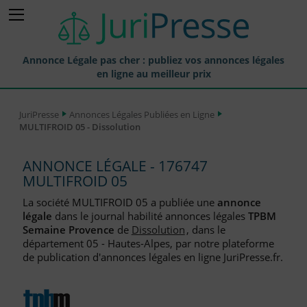
Annonce Légale pas cher : publiez vos annonces légales
en ligne au meilleur prix
Publier une Annonce légale
JuriPresse
Annonces Légales Publiées en Ligne
MULTIFROID 05 - Dissolution
Annonces Légales Publiées
Tarif et Prix d'une Annonce Légale
ANNONCE LÉGALE - 176747
MULTIFROID 05
Journaux Habilités (JAL) Annonces Légales
La société MULTIFROID 05 a publiée une
annonce
Départements pour la Publication d'Annonces Légales
légale
dans le journal habilité annonces légales
TPBM
Semaine Provence
de
Dissolution
, dans le
Liste des Greffes
département 05 - Hautes-Alpes, par notre plateforme
de publication d'annonces légales en ligne JuriPresse.fr.
Liste des CCI
Le Blog pour les Entreprises