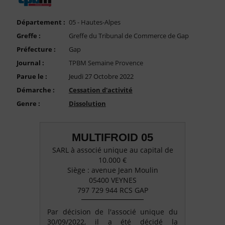
FAQ
Nous Contacter
Département :
05 - Hautes-Alpes
Greffe :
Greffe du Tribunal de Commerce de Gap
Compte PRO
Préfecture :
Gap
Journal :
TPBM Semaine Provence
Parue le :
Jeudi 27 Octobre 2022
Démarche :
Cessation d'activité
Genre :
Dissolution
MULTIFROID 05
SARL à associé unique au capital de
10.000 €
Siège : avenue Jean Moulin
05400 VEYNES
797 729 944 RCS GAP
Par décision de l'associé unique du
30/09/2022, il a été décidé la