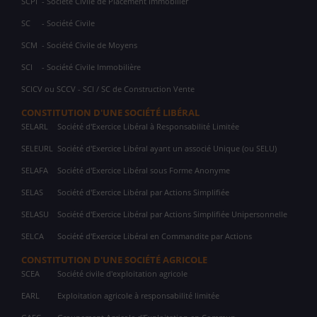
SCPI
- Société Civile de Placement Immobilier
SC
- Société Civile
SCM
- Société Civile de Moyens
SCI
- Société Civile Immobilière
SCICV ou SCCV - SCI / SC de Construction Vente
CONSTITUTION D'UNE SOCIÉTÉ LIBÉRAL
SELARL
Société d'Exercice Libéral à Responsabilité Limitée
SELEURL
Société d'Exercice Libéral ayant un associé Unique (ou SELU)
SELAFA
Société d'Exercice Libéral sous Forme Anonyme
SELAS
Société d'Exercice Libéral par Actions Simplifiée
SELASU
Société d'Exercice Libéral par Actions Simplifiée Unipersonnelle
SELCA
Société d'Exercice Libéral en Commandite par Actions
CONSTITUTION D'UNE SOCIÉTÉ AGRICOLE
SCEA
Société civile d'exploitation agricole
EARL
Exploitation agricole à responsabilité limitée