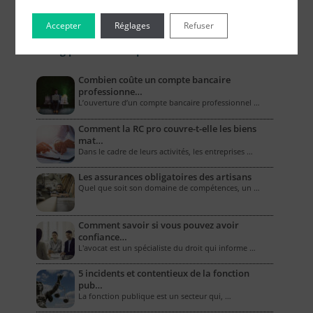
Accepter
Réglages
Refuser
Le Blog pour les Entreprises
Combien coûte un compte bancaire
professionne…
L’ouverture d’un compte bancaire professionnel …
Comment la RC pro couvre-t-elle les biens
mat…
Dans le cadre de leurs activités, les entreprises …
Les assurances obligatoires des artisans
Quel que soit son domaine de compétences, un …
Comment savoir si vous pouvez avoir
confiance…
L'avocat est un spécialiste du droit qui informe …
5 incidents et contentieux de la fonction
pub…
La fonction publique est un secteur qui, …