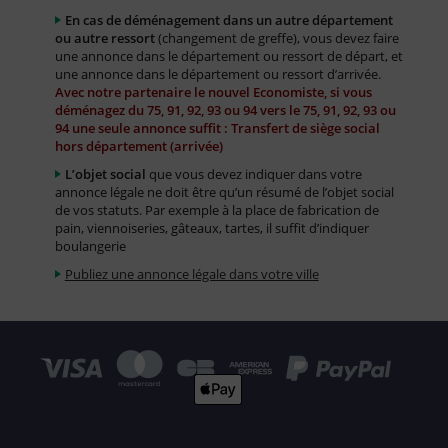
En cas de déménagement dans un autre département
ou autre ressort
(changement de greffe), vous devez faire
une annonce dans le département ou ressort de départ, et
une annonce dans le département ou ressort d’arrivée.
Avec notre partenaire le nouvel Economiste, si vous
déménagez du 75, 91, 92, 93 ou 94 vers le 75, 91, 92, 93 ou
94 une seule annonce suffit : Transfert de siège social
hors département (arrivée)
L’objet social
que vous devez indiquer dans votre
annonce légale ne doit être qu’un résumé de l’objet social
de vos statuts. Par exemple à la place de fabrication de
pain, viennoiseries, gâteaux, tartes, il suffit d’indiquer
boulangerie
Publiez une annonce légale dans votre ville