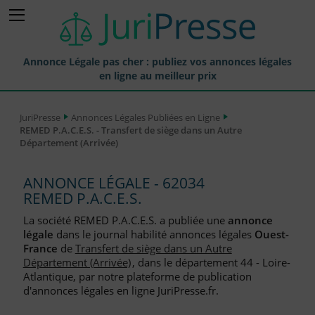
Annonce Légale pas cher : publiez vos annonces légales
en ligne au meilleur prix
Publier une Annonce légale
JuriPresse
Annonces Légales Publiées en Ligne
REMED P.A.C.E.S. - Transfert de siège dans un Autre
Annonces Légales Publiées
Département (Arrivée)
Tarif et Prix d'une Annonce Légale
ANNONCE LÉGALE - 62034
Journaux Habilités (JAL) Annonces Légales
REMED P.A.C.E.S.
Départements pour la Publication d'Annonces Légales
La société REMED P.A.C.E.S. a publiée une
annonce
légale
dans le journal habilité annonces légales
Ouest-
Liste des Greffes
France
de
Transfert de siège dans un Autre
Département (Arrivée)
, dans le département 44 - Loire-
Liste des CCI
Atlantique, par notre plateforme de publication
d'annonces légales en ligne JuriPresse.fr.
Le Blog pour les Entreprises