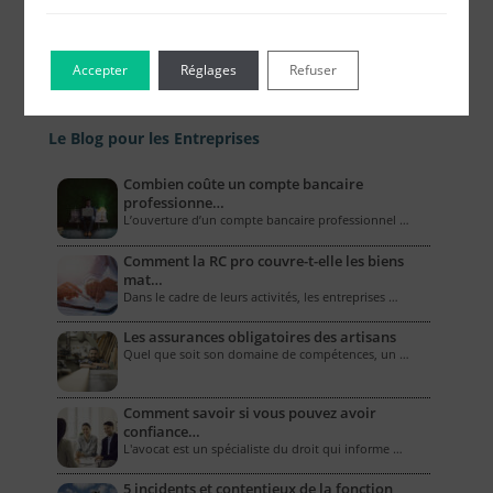
Accepter
Réglages
Refuser
Le Blog pour les Entreprises
Combien coûte un compte bancaire
professionne…
L’ouverture d’un compte bancaire professionnel …
Comment la RC pro couvre-t-elle les biens
mat…
Dans le cadre de leurs activités, les entreprises …
Les assurances obligatoires des artisans
Quel que soit son domaine de compétences, un …
Comment savoir si vous pouvez avoir
confiance…
L'avocat est un spécialiste du droit qui informe …
5 incidents et contentieux de la fonction