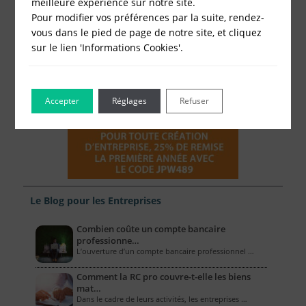
meilleure expérience sur notre site.
Pour modifier vos préférences par la suite, rendez-
vous dans le pied de page de notre site, et cliquez
sur le lien 'Informations Cookies'.
Accepter
Réglages
Refuser
Le Blog pour les Entreprises
Combien coûte un compte bancaire
professionne…
L’ouverture d’un compte bancaire professionnel …
Comment la RC pro couvre-t-elle les biens
mat…
Dans le cadre de leurs activités, les entreprises …