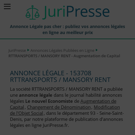
Annonce Légale pas cher : publiez vos annonces légales
en ligne au meilleur prix
Publier une Annonce légale
JuriPresse
Annonces Légales Publiées en Ligne
RTTRANSPORTS / MANSORY RENT - Augmentation de Capital
Annonces Légales Publiées
Tarif et Prix d'une Annonce Légale
ANNONCE LÉGALE - 153708
RTTRANSPORTS / MANSORY RENT
Journaux Habilités (JAL) Annonces Légales
La société RTTRANSPORTS / MANSORY RENT a publiée
Départements pour la Publication d'Annonces Légales
une
annonce légale
dans le journal habilité annonces
légales
Le nouvel Economiste
de
Augmentation de
Liste des Greffes
Capital
,
Changement de Dénomination
,
Modification
de l'Objet Social
, dans le département 93 - Seine-Saint-
Liste des CCI
Denis, par notre plateforme de publication d'annonces
légales en ligne JuriPresse.fr.
Le Blog pour les Entreprises