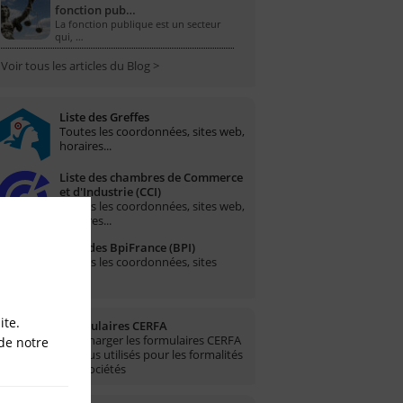
fonction pub…
La fonction publique est un secteur
qui, …
Voir tous les articles du Blog >
Liste des Greffes
Toutes les coordonnées, sites web,
horaires...
Liste des chambres de Commerce
et d'Industrie (CCI)
Toutes les coordonnées, sites web,
horaires...
Liste des BpiFrance (BPI)
Toutes les coordonnées, sites
web...
ite.
Formulaires CERFA
Télécharger les formulaires CERFA
de notre
les plus utilisés pour les formalités
des sociétés