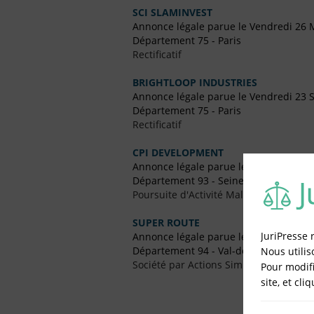
SCI SLAMINVEST
Annonce légale parue le Vendredi 26 
Département 75 - Paris
Rectificatif
BRIGHTLOOP INDUSTRIES
Annonce légale parue le Vendredi 23
Département 75 - Paris
Rectificatif
CPI DEVELOPMENT
Annonce légale parue le Vendredi 20
Département 93 - Seine-Saint-Denis
Poursuite d'Activité Malgré Pertes
SUPER ROUTE
JuriPresse 
Annonce légale parue le Vendredi 25
Département 94 - Val-de-Marne
Nous utilis
Société par Actions Simplifiées Uniper
Pour modifi
site, et cli