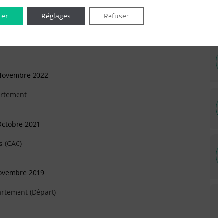
IÉES EN LIGNE DANS LE DÉPARTEMENT DU 92 -
ter
Réglages
Refuser
 Novembre 2022
artement
Octobre 2021
s (CAC)
Novembre 2019
artement (Départ)