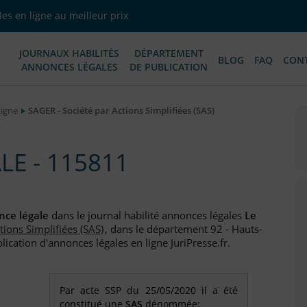
es en ligne au meilleur prix
JOURNAUX HABILITÉS
DÉPARTEMENT
BLOG
FAQ
CON
ANNONCES LÉGALES
DE PUBLICATION
Ligne
SAGER - Société par Actions Simplifiées (SAS)
E - 115811
ce légale
dans le journal habilité annonces légales
Le
tions Simplifiées (SAS)
, dans le département 92 - Hauts-
ication d'annonces légales en ligne JuriPresse.fr.
Par acte SSP du 25/05/2020 il a été
constitué une
SAS
dénommée: