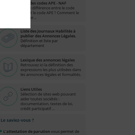
Liste des codes APE - NAF
Quelle différence entre le code
NAF et le code APE ? Comment le
trouver…
Liste des Journaux Habilités à
publier des Annonces Légales.
Définition et liste par
département
Lexique des annonces légales
Retrouvez ici la définition des
expressions les plus utilisées dans
les annonces légales et formalités.
Liens Utiles
Sélection de sites web pouvant
aider toutes sociétés :
documentation, textes de loi,
crédit participatif ...
Le saviez-vous ?
L'attestation de parution
vous permet de