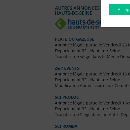
AUTRES ANNONCES LÉGALES PUBL
Accep
HAUTS-DE-SEINE
PLATE OU GAZEUSE
Annonce légale parue le Vendredi 25
Département 92 - Hauts-de-Seine
Transfert de siège dans le Même Dép
Z&P EVENTS
Annonce légale parue le Vendredi 15 
Département 92 - Hauts-de-Seine
Modification Commissaire aux Compte
SCI PROLOC
Annonce légale parue le Vendredi 1 
Département 92 - Hauts-de-Seine
Transfert de Siège dans un Autre Dép
SCI RUMBA