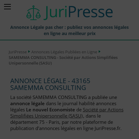
Annonce Légale pas cher : publiez vos annonces légales
en ligne au meilleur prix
Publier une Annonce légale
JuriPresse
Annonces Légales Publiées en Ligne
SAMEMMA CONSULTING - Société par Actions Simplifiées
Annonces Légales Publiées
Unipersonnelle (SASU)
Tarif et Prix d'une Annonce Légale
ANNONCE LÉGALE - 43165
Journaux Habilités (JAL) Annonces Légales
SAMEMMA CONSULTING
Départements pour la Publication d'Annonces Légales
La société SAMEMMA CONSULTING a publiée une
annonce légale
dans le journal habilité annonces
Liste des Greffes
légales
Le nouvel Economiste
de
Société par Actions
Simplifiées Unipersonnelle (SASU)
, dans le
Liste des CCI
département 75 - Paris, par notre plateforme de
publication d'annonces légales en ligne JuriPresse.fr.
Le Blog pour les Entreprises