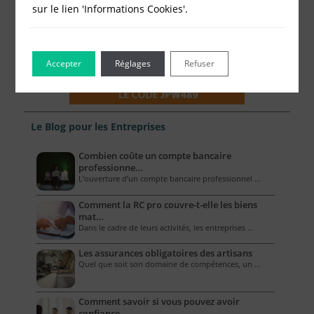
sur le lien 'Informations Cookies'.
Accepter
Réglages
Refuser
Le Blog pour les Entreprises
Combien coûte un compte bancaire
professionne…
L’ouverture d’un compte bancaire professionnel …
Comment la RC pro couvre-t-elle les biens
mat…
Dans le cadre de leurs activités, les entreprises …
Les assurances obligatoires des artisans
Quel que soit son domaine de compétences, un …
Comment savoir si vous pouvez avoir
confiance…