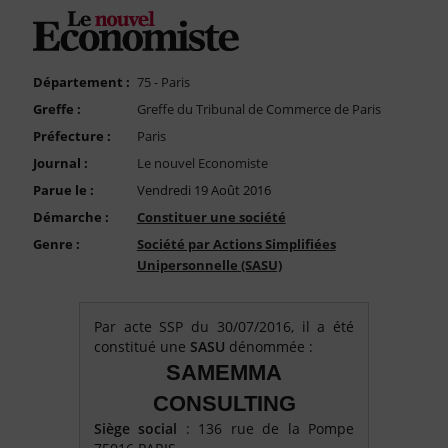
FAQ
Nous Contacter
Compte PRO
Département :
75 - Paris
Greffe :
Greffe du Tribunal de Commerce de Paris
Préfecture :
Paris
Journal :
Le nouvel Economiste
Parue le :
Vendredi 19 Août 2016
Démarche :
Constituer une société
Genre :
Société par Actions Simplifiées
Unipersonnelle (SASU)
Par acte SSP du 30/07/2016, il a été
constitué une
SASU
dénommée :
SAMEMMA
CONSULTING
Siège social
: 136 rue de la Pompe