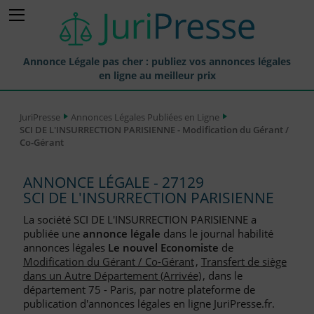
Annonce Légale pas cher : publiez vos annonces légales
en ligne au meilleur prix
Publier une Annonce légale
JuriPresse
Annonces Légales Publiées en Ligne
SCI DE L'INSURRECTION PARISIENNE - Modification du Gérant /
Annonces Légales Publiées
Co-Gérant
Tarif et Prix d'une Annonce Légale
ANNONCE LÉGALE - 27129
Journaux Habilités (JAL) Annonces Légales
SCI DE L'INSURRECTION PARISIENNE
Départements pour la Publication d'Annonces Légales
La société SCI DE L'INSURRECTION PARISIENNE a
publiée une
annonce légale
dans le journal habilité
Liste des Greffes
annonces légales
Le nouvel Economiste
de
Modification du Gérant / Co-Gérant
,
Transfert de siège
Liste des CCI
dans un Autre Département (Arrivée)
, dans le
département 75 - Paris, par notre plateforme de
Le Blog pour les Entreprises
publication d'annonces légales en ligne JuriPresse.fr.