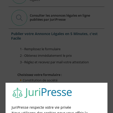
Consulter les annonces légales en ligne
publiées par JuriPresse
Publier votre Annonce Légales en 5 Minutes, c'est
Facile
1 - Remplissez le formulaire
2 - Obtenez immédiatement le prix
3 - Réglez et recevez par mail votre attestation
Choisissez votre formulaire :
Constitution de société
Modification de société
Fonds de Commerce
Cessation d'activité
JuriPresse respecte votre vie privée
Nous utilisons des cookies pour vous offrir la