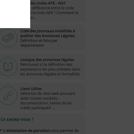
Liste des codes APE - NAF
Quelle différence entre le code
NAF et le code APE ? Comment le
trouver…
Liste des Journaux Habilités à
publier des Annonces Légales.
Définition et liste par
département
Lexique des annonces légales
Retrouvez ici la définition des
expressions les plus utilisées dans
les annonces légales et formalités.
Liens Utiles
Sélection de sites web pouvant
aider toutes sociétés :
documentation, textes de loi,
crédit participatif ...
Le saviez-vous ?
L'attestation de parution
vous permet de