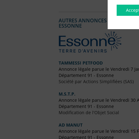
Accep
AUTRES ANNONCES LÉGALES PUBL
ESSONNE
TAMMESSI PETFOOD
Annonce légale parue le Vendredi 7 Ja
Département 91 - Essonne
Société par Actions Simplifiées (SAS)
M.S.T.P.
Annonce légale parue le Vendredi 30 A
Département 91 - Essonne
Modification de l'Objet Social
AD MANUT
Annonce légale parue le Vendredi 15 F
Département 91 - Essonne