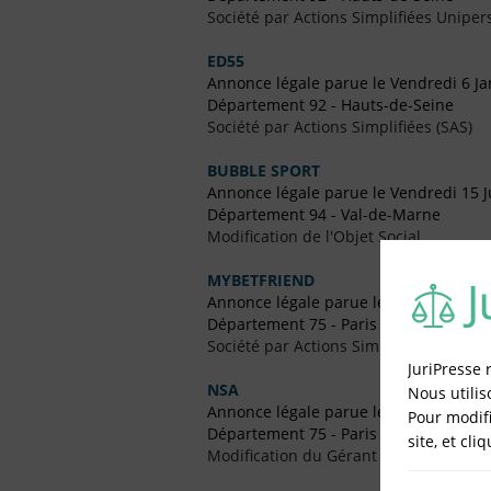
Société par Actions Simplifiées Uniper
ED55
Annonce légale parue le Vendredi 6 Ja
Département 92 - Hauts-de-Seine
Société par Actions Simplifiées (SAS)
BUBBLE SPORT
Annonce légale parue le Vendredi 15 Ju
Département 94 - Val-de-Marne
Modification de l'Objet Social
MYBETFRIEND
Annonce légale parue le Vendredi 3 Ju
Département 75 - Paris
Société par Actions Simplifiées (SAS)
JuriPresse 
NSA
Nous utilis
Annonce légale parue le Vendredi 22 J
Pour modifi
Département 75 - Paris
site, et cli
Modification du Gérant / Co-Gérant