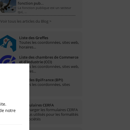
fonction pub…
La fonction publique est un secteur
qui, …
Voir tous les articles du Blog >
Liste des Greffes
Toutes les coordonnées, sites web,
horaires...
Liste des chambres de Commerce
et d'Industrie (CCI)
Toutes les coordonnées, sites web,
horaires...
Liste des BpiFrance (BPI)
Toutes les coordonnées, sites
web...
ite.
Formulaires CERFA
Télécharger les formulaires CERFA
de notre
les plus utilisés pour les formalités
des sociétés