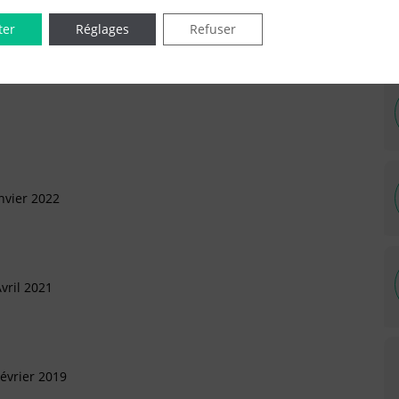
ter
Réglages
Refuser
IÉES EN LIGNE DANS LE DÉPARTEMENT DU 91 -
nvier 2022
vril 2021
évrier 2019