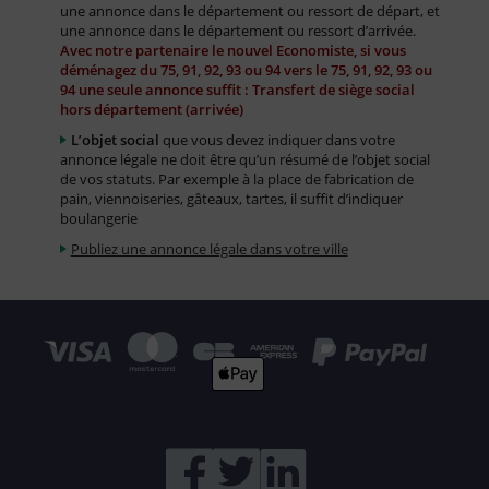
une annonce dans le département ou ressort de départ, et
une annonce dans le département ou ressort d’arrivée.
Avec notre partenaire le nouvel Economiste, si vous
déménagez du 75, 91, 92, 93 ou 94 vers le 75, 91, 92, 93 ou
94 une seule annonce suffit : Transfert de siège social
hors département (arrivée)
L’objet social
que vous devez indiquer dans votre
annonce légale ne doit être qu’un résumé de l’objet social
de vos statuts. Par exemple à la place de fabrication de
pain, viennoiseries, gâteaux, tartes, il suffit d’indiquer
boulangerie
Publiez une annonce légale dans votre ville