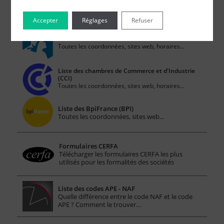
Voir tous les articles du Blog >
Accepter
Réglages
Refuser
Liste des Greffes
Toutes les coordonnées, sites web, horaires...
Liste des chambres de Commerce et d'Industrie
(CCI)
Toutes les coordonnées, sites web, horaires...
Liste des BpiFrance (BPI)
Toutes les coordonnées, sites web...
Formulaires CERFA
Télécharger les formulaires CERFA les plus
utilisés pour les formalités des sociétés
Liste des codes APE - NAF
Quelle différence entre le code NAF et le code
APE ? Comment le trouver…