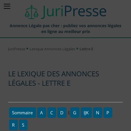
Annonce Légale pas cher : publiez vos annonces légales
en ligne au meilleur prix
Publier une Annonce légale
JuriPresse
Lexique Annonces Légales
Lettre E
Annonces Légales Publiées
Tarif et Prix d'une Annonce Légale
LE LEXIQUE DES ANNONCES
Journaux Habilités (JAL) Annonces Légales
LÉGALES - LETTRE E
Départements pour la Publication d'Annonces Légales
Liste des Greffes
Liste des CCI
Sommaire
A
C
D
E
G
IJK
N
P
Le Blog pour les Entreprises
R
S