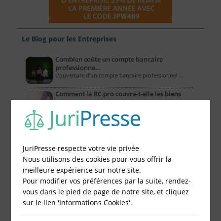
Le Blog pour les Entreprises
Combien coûte un compte bancaire
professionne…
L’ouverture d’un compte bancaire professionnel …
Comment la RC pro couvre-t-elle les biens
mat…
Dans le cadre de leurs activités, les entreprises …
Les assurances obligatoires des artisans
Quel que soit son domaine de compétences, un …
JuriPresse respecte votre vie privée
Nous utilisons des cookies pour vous offrir la
Comment savoir si vous pouvez avoir
meilleure expérience sur notre site.
confiance…
L'avocat est un spécialiste du droit qui informe …
Pour modifier vos préférences par la suite, rendez-
vous dans le pied de page de notre site, et cliquez
5 incidents et contentieux de la fonction
sur le lien 'Informations Cookies'.
pub…
La fonction publique est un secteur qui, …